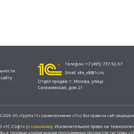
Телефон:
+7 (495) 737-92-57
льности
Email:
site_v8@1c.ru
 сайту
Отдел продаж:
г. Москва
,
улица
Селезнёвская, дом 21
© 2026 АО «Группа 1С» (правопреемник «1С»). Все права на сайт защищен
О «1С-Софт» (
о компании
). Исключительное право на технологи
 8» и типовые конфигурации программных продуктов системы «1С