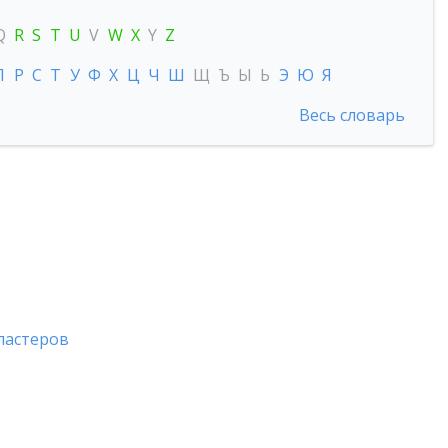
Q
R
S
T
U
V
W
X
Y
Z
П
Р
С
Т
У
Ф
Х
Ц
Ч
Ш
Щ
Ъ
Ы
Ь
Э
Ю
Я
Весь словарь
ластеров