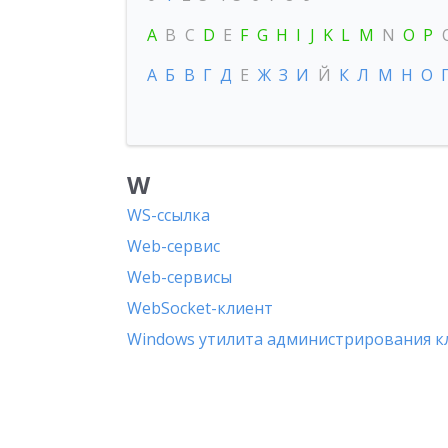
A
B
C
D
E
F
G
H
I
J
K
L
M
N
O
P
А
Б
В
Г
Д
Е
Ж
З
И
Й
К
Л
М
Н
О
W
WS-ссылка
Web-сервис
Web-сервисы
WebSocket-клиент
Windows утилита администрирования к