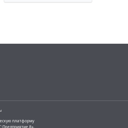
ы
ческую платформу
:Предприятие 8»,