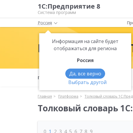
1С:Предприятие 8
Система программ
Россия
Пр
Информация на сайте будет
Платформа 1С:
отображаться для региона
Россия
Да, все верно
Полезные материалы
Что нового
Выбрать другой
Главная
Платформа
Толковый словарь 1С:Пред
Толковый словарь 1С
0
1
2
3
4
5
6
7
8
9