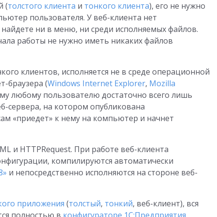
 (
толстого клиента
и
тонкого клиента
), его не нужно
ьютер пользователя. У веб-клиента нет
 найдете ни в меню, ни среди исполняемых файлов.
ачала работы не нужно иметь никаких файлов
онкого клиентов, исполняется не в среде операционной
т-браузера (
Windows Internet Explorer
,
Mozilla
ому любому пользователю достаточно всего лишь
веб-сервера, на котором опубликована
сам «приедет» к нему на компьютер и начнет
ML и HTTPRequest. При работе веб-клиента
конфигурации, компилируются автоматически
8»
и непосредственно исполняются на стороне веб-
кого приложения
(
толстый
,
тонкий
, веб-клиент), вся
тся полностью в
конфигураторе 1С:Предприятия
,