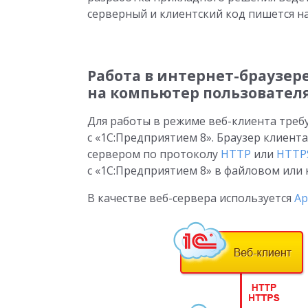
серверный и клиентский код пишется н
Работа в интернет-браузер
на компьютер пользовател
Для работы в режиме веб-клиента требу
с «1С:Предприятием 8». Браузер клиента
сервером по протоколу
HTTP
или
HTTP
с «1С:Предприятием 8» в файловом или
В качестве веб-сервера используется
Ap