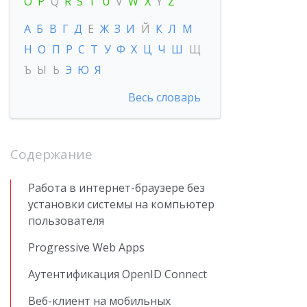
O
P
Q
R
S
T
U
V
W
X
Y
Z
А
Б
В
Г
Д
Е
Ж
З
И
Й
К
Л
М
Н
О
П
Р
С
Т
У
Ф
Х
Ц
Ч
Ш
Щ
Ъ
Ы
Ь
Э
Ю
Я
Весь словарь
Содержание
Работа в интернет-браузере без
установки системы на компьютер
пользователя
Progressive Web Apps
Аутентификация OpenID Connect
Веб-клиент на мобильных