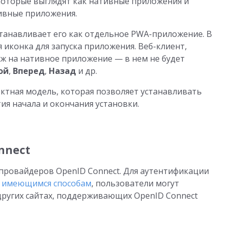
которые выглядят как нативные приложения и
тивные приложения.
станавливает его как отдельное PWA-приложение. В
я иконка для запуска приложения. Веб-клиент,
ож на нативное приложение — в нем не будет
ой
,
Вперед
,
Назад
и др.
ктная модель, которая позволяет устанавливать
я начала и окончания установки.
nnect
провайдеров OpenID Connect. Для аутентификации
к
имеющимся способам
, пользователи могут
других сайтах, поддерживающих OpenID Connect