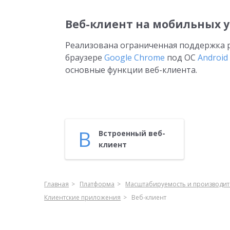
Веб-клиент на мобильных у
Реализована ограниченная поддержка р
браузере
Google Chrome
под ОС
Android
основные функции веб-клиента.
В
Встро­ен­ный веб-
кли­ент
Главная
Платформа
Масштабируемость и производит
Клиентские приложения
Веб-клиент