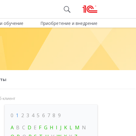
и обучение
Приобретение и внедрение
оты
б-клиент
0
1
2
3
4
5
6
7
8
9
A
B
C
D
E
F
G
H
I
J
K
L
M
N