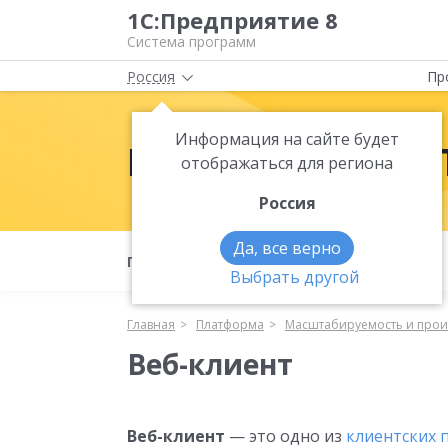
1С:Предприятие 8
Система программ
Россия
Пр
Информация на сайте будет
Платформа 1С:
отображаться для региона
Россия
Да, все верно
Полезные материалы
Что нового
Выбрать другой
Главная
Платформа
Масштабируемость и прои
Веб-клиент
Веб-клиент
— это одно из
клиентских 