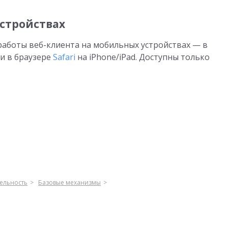
стройствах
аботы веб-клиента на мобильных устройствах — в
и в браузере
Safari
на iPhone/iPad. Доступны только
ельность
Базовые механизмы