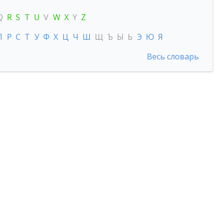
Q
R
S
T
U
V
W
X
Y
Z
П
Р
С
Т
У
Ф
Х
Ц
Ч
Ш
Щ
Ъ
Ы
Ь
Э
Ю
Я
Весь словарь