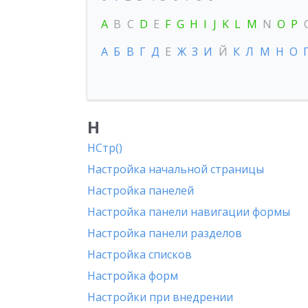
A
B
C
D
E
F
G
H
I
J
K
L
M
N
O
P
А
Б
В
Г
Д
Е
Ж
З
И
Й
К
Л
М
Н
О
Н
НСтр()
Настройка начальной страницы
Настройка панелей
Настройка панели навигации формы
Настройка панели разделов
Настройка списков
Настройка форм
Настройки при внедрении