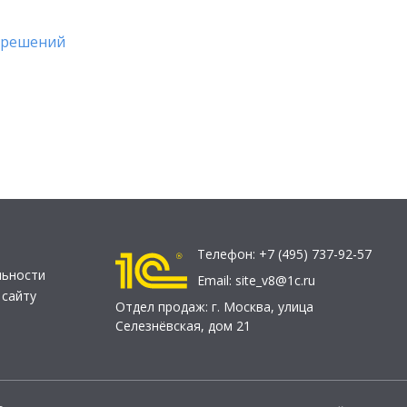
 решений
Телефон:
+7 (495) 737-92-57
льности
Email:
site_v8@1c.ru
 сайту
Отдел продаж:
г. Москва
,
улица
Селезнёвская, дом 21