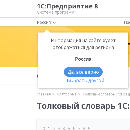
1С:Предприятие 8
Система программ
Россия
Пр
Информация на сайте будет
Платформа 1С:
отображаться для региона
Россия
Да, все верно
Полезные материалы
Что нового
Выбрать другой
Главная
Платформа
Толковый словарь 1С:Пред
Толковый словарь 1С
0
1
2
3
4
5
6
7
8
9