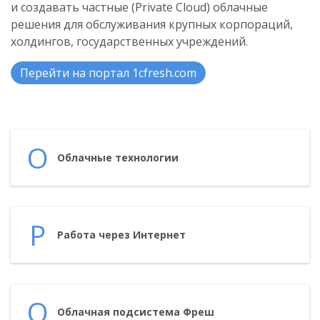
и создавать частные (Private Cloud) облачные
решения для обслуживания крупных корпораций,
холдингов, государственных учреждений.
Перейти на портал 1cfresh.com
О
Об­лачные тех­но­логии
Р
Ра­бота че­рез Ин­тернет
О
Об­лачная под­систе­ма Фреш