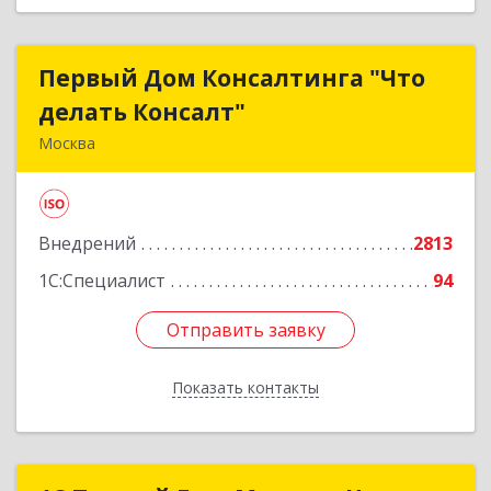
Первый Дом Консалтинга "Что
Первый Дом Консалтинга "Что
делать Консалт"
делать Консалт"
Москва
127083, Москва г, Мишина ул, дом № 56
Подробнее
Внедрений
2813
1С:Специалист
94
Отправить заявку
Отправить заявку
Показать контакты
Назад