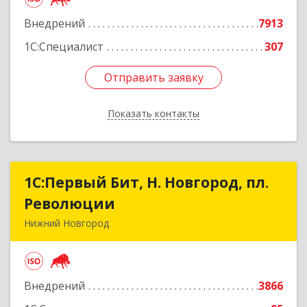
Подробнее
Внедрений
7913
1С:Специалист
307
Отправить заявку
Отправить заявку
Показать контакты
Назад
1С:Первый Бит, Н. Новгород, пл.
1С:Первый Бит, Н. Новгород, пл.
Революции
Революции
Нижний Новгород
603002, Нижегородская обл, Нижний Новгород
г, Литвинова ул, дом № 74, корпус 31, пом.1
Внедрений
3866
Подробнее