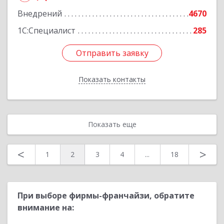
Внедрений
4670
1С:Специалист
285
Отправить заявку
Отправить заявку
Показать контакты
Назад
Показать еще
<
>
1
2
3
4
...
18
При выборе фирмы-франчайзи, обратите
внимание на: