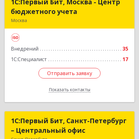
1С:Первый Бит, Москва - Центр
1С:Первый Бит, Москва - Центр
бюджетного учета
бюджетного учета
Москва
109147, Москва г, Воронцовская ул, дом № 35А,
строение 1
Внедрений
35
Подробнее
1С:Специалист
17
Отправить заявку
Отправить заявку
Показать контакты
Назад
1С:Первый Бит, Санкт-Петербург
1С:Первый Бит, Санкт-Петербург
– Центральный офис
– Центральный офис