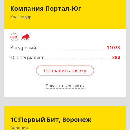
Компания Портал-Юг
Компания Портал-Юг
Краснодар
350020, Краснодарский край, Краснодар г,
Одесская ул, дом № 48, оф.2,3,6
Подробнее
Внедрений
11073
1С:Специалист
284
Отправить заявку
Отправить заявку
Показать контакты
Назад
1С:Первый Бит, Воронеж
1С:Первый Бит, Воронеж
Воронеж
394006, Воронежская обл, Воронеж г, 20-летия