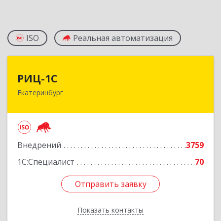
ISO
Реальная автоматизация
РИЦ-1С
РИЦ-1С
Екатеринбург
620102, Свердловская обл, Екатеринбург г,
Фурманова ул, дом № 124
Подробнее
Внедрений
3759
1С:Специалист
70
Отправить заявку
Отправить заявку
Показать контакты
Назад