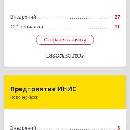
оф.309 А
Подробнее
Внедрений
27
1С:Специалист
11
Отправить заявку
Отправить заявку
Показать контакты
Назад
Предприятие ИНИС
Предприятие ИНИС
Новочеркасск
346430, Ростовская обл, Новочеркасск г,
Московская ул, дом № 6, оф.8
Подробнее
Внедрений
5