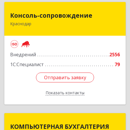
Консоль-сопровождение
Консоль-сопровождение
Краснодар
350051, Краснодарский край, Краснодар г,
Дзержинского ул, дом № 38/1
Подробнее
Внедрений
2556
1С:Специалист
79
Отправить заявку
Отправить заявку
Показать контакты
Назад
КОМПЬЮТЕРНАЯ БУХГАЛТЕРИЯ
КОМПЬЮТЕРНАЯ БУХГАЛТЕРИЯ