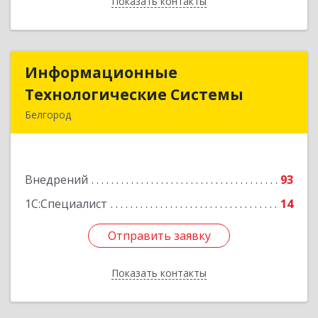
Показать контакты
Назад
Информационные
Информационные
Технологические Системы
Технологические Системы
Белгород
308014, Белгородская обл, Белгород г, Садовая
ул, дом № 2А
Внедрений
93
Подробнее
1С:Специалист
14
Отправить заявку
Отправить заявку
Показать контакты
Назад