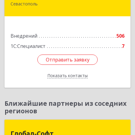
Севастополь
299026, Севастополь г, Качинский туп, дом №
22
Подробнее
Внедрений
506
1С:Специалист
7
Отправить заявку
Отправить заявку
Показать контакты
Назад
Ближайшие партнеры из соседних
регионов
Глобал-Софт
Глобал-Софт