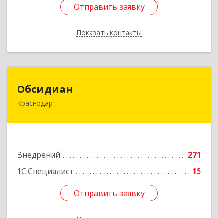
Отправить заявку
Отправить заявку
Показать контакты
Назад
Обсидиан
Обсидиан
Краснодар
Краснодарский край, Краснодар г, 11-й
км.Ростовского шоссе, Зеленая (Энергетик снт)
ул, дом № 106
Подробнее
Внедрений
271
1С:Специалист
15
Отправить заявку
Отправить заявку