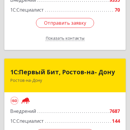
Внедрений
9335
1С:Специалист
70
Отправить заявку
Отправить заявку
Показать контакты
Назад
1С:Первый Бит, Ростов-на- Дону
1С:Первый Бит, Ростов-на- Дону
Ростов-на-Дону
344091, Ростовская обл, Ростов-на-Дону г,
Малиновского ул, дом № 3, корпус 1, пом.36
Подробнее
Внедрений
7687
1С:Специалист
144