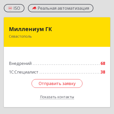
ISO
Реальная автоматизация
Миллениум ГК
Миллениум ГК
Севастополь
299011, Севастополь г, вн.тер.г. Ленинский
муниципальный округ, Володарского ул, дом
№ 15
Подробнее
Внедрений
68
1С:Специалист
38
Отправить заявку
Отправить заявку
Показать контакты
Назад