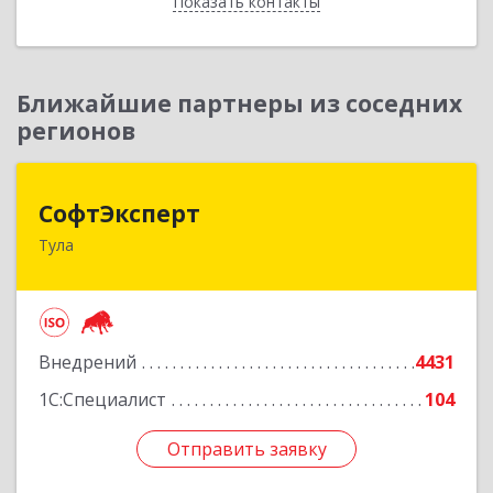
Показать контакты
Назад
Ближайшие партнеры из соседних
регионов
СофтЭксперт
СофтЭксперт
Тула
300013, Тульская обл, Тула г, Болдина ул, дом №
41А, пом.47, оф.1-4
Подробнее
Внедрений
4431
1С:Специалист
104
Отправить заявку
Отправить заявку