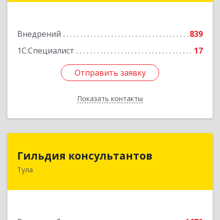
Подробнее
Внедрений
839
1С:Специалист
17
Отправить заявку
Отправить заявку
Показать контакты
Назад
Гильдия консультантов
Гильдия консультантов
Тула
300034, Тульская об, Тула г, Вересаева ул, дом
№ 10А, кв.XXVII, оф.6
Подробнее