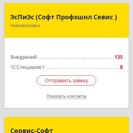
ЭсПиЭс (Софт Профэшнл Севис )
ЭсПиЭс (Софт Профэшнл Севис )
Новомосковск
301659, Тульская обл, Новомосковский р-н,
Новомосковск г, Шахтеров ул, дом № 33/33
Подробнее
Внедрений
135
1С:Специалист
8
Отправить заявку
Отправить заявку
Показать контакты
Назад
Сервис-Софт
Сервис-Софт