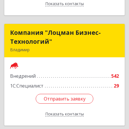
Показать контакты
Назад
Компания "Лоцман Бизнес-
Компания "Лоцман Бизнес-
Технологий"
Технологий"
Владимир
600015, Владимирская обл, Владимир г,
Чайковского ул, дом № 40А, оф.21
Внедрений
542
Подробнее
1С:Специалист
29
Отправить заявку
Отправить заявку
Показать контакты
Назад