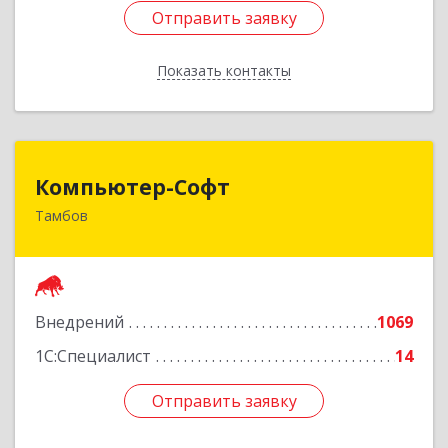
Отправить заявку
Отправить заявку
Показать контакты
Назад
Компьютер-Софт
Компьютер-Софт
Тамбов
392000, Тамбовская обл, Тамбов г, Советская
ул, дом № 191
Подробнее
Внедрений
1069
1С:Специалист
14
Отправить заявку
Отправить заявку