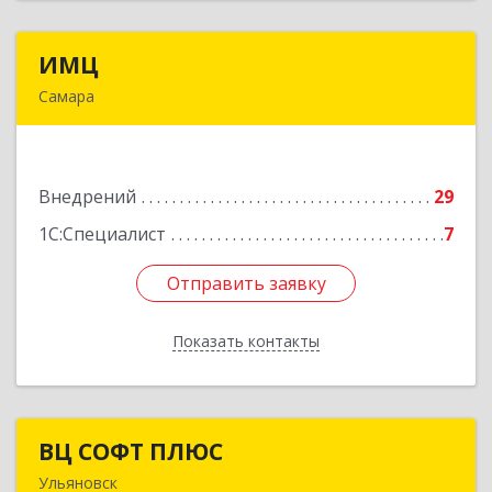
ИМЦ
ИМЦ
Самара
443010, Самарская обл, Самара г, Некрасовская
ул, дом № 56Б
Внедрений
29
Подробнее
1С:Специалист
7
Отправить заявку
Отправить заявку
Показать контакты
Назад
ВЦ СОФТ ПЛЮС
ВЦ СОФТ ПЛЮС
Ульяновск