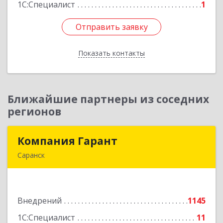
1С:Специалист
1
Отправить заявку
Отправить заявку
Показать контакты
Назад
Ближайшие партнеры из соседних
регионов
Компания Гарант
Компания Гарант
Саранск
430005, Мордовия Респ, Саранск г,
Большевистская ул, дом № 60, этаж 4 оф.7
Внедрений
1145
Подробнее
1С:Специалист
11