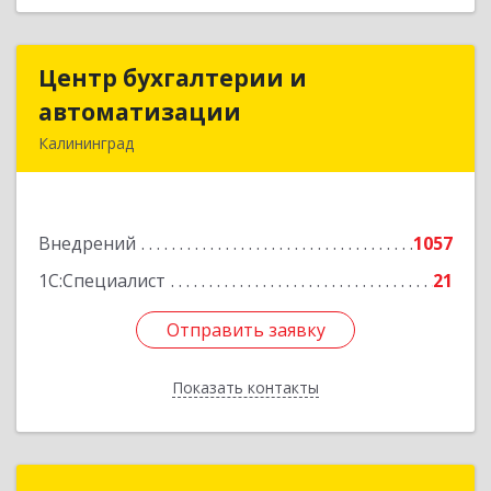
Центр бухгалтерии и
Центр бухгалтерии и
автоматизации
автоматизации
Калининград
236006, Калининградская обл, Калининград г,
Фрунзе ул, дом № 6, оф.13
Внедрений
1057
Подробнее
1С:Специалист
21
Отправить заявку
Отправить заявку
Показать контакты
Назад