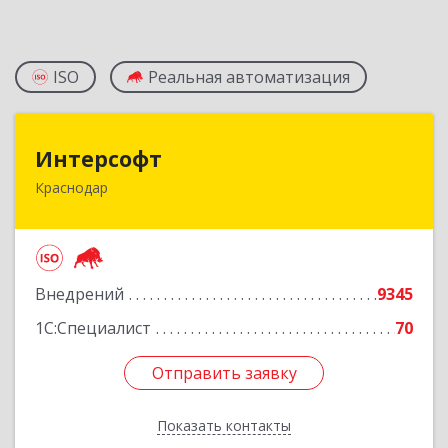
ISO
Реальная автоматизация
Интерсофт
Интерсофт
Краснодар
350020, Краснодарский край, Краснодар г,
Рашпилевская ул, дом № 179/1, оф.618
Подробнее
Внедрений
9345
1С:Специалист
70
Отправить заявку
Отправить заявку
Показать контакты
Назад