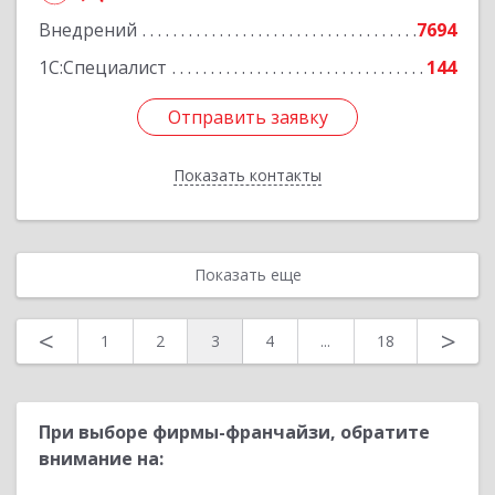
Внедрений
7694
1С:Специалист
144
Отправить заявку
Отправить заявку
Показать контакты
Назад
Показать еще
<
>
1
2
3
4
...
18
При выборе фирмы-франчайзи, обратите
внимание на: