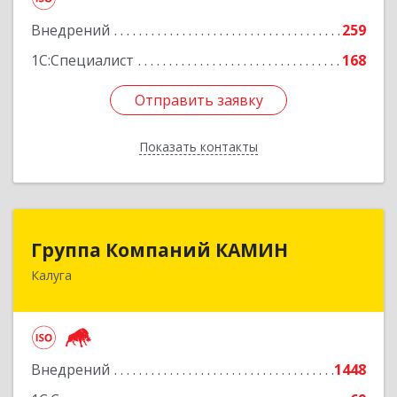
Подробнее
Внедрений
259
1С:Специалист
168
Отправить заявку
Отправить заявку
Показать контакты
Назад
Группа Компаний КАМИН
Группа Компаний КАМИН
Калуга
248023, Калужская обл, Калуга г, Теренинский
пер, дом № 6а
Подробнее
Внедрений
1448