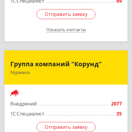
1С:Специалист
69
Отправить заявку
Отправить заявку
Показать контакты
Назад
Группа компаний "Корунд"
Группа компаний "Корунд"
Мурманск
183025, Мурманская обл, Мурманск г, Тарана
ул, дом № 10
Подробнее
Внедрений
2077
1С:Специалист
35
Отправить заявку
Отправить заявку