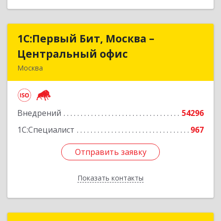
1С:Первый Бит, Москва –
1С:Первый Бит, Москва –
Центральный офис
Центральный офис
Москва
109147, Москва г, Воронцовская ул, дом № 35 Б,
корпус 1
Внедрений
54296
Подробнее
1С:Специалист
967
Отправить заявку
Отправить заявку
Показать контакты
Назад