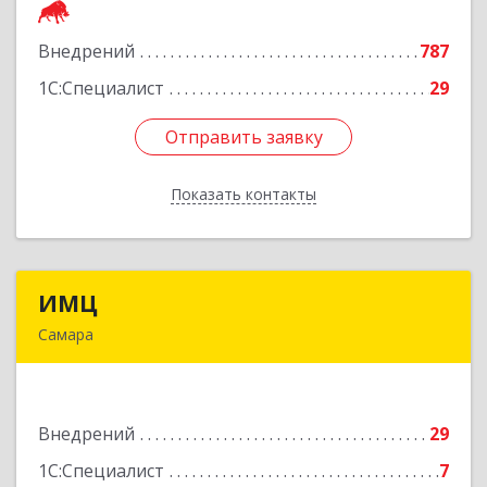
Внедрений
787
Подробнее
1С:Специалист
29
Отправить заявку
Отправить заявку
Показать контакты
Назад
ИМЦ
ИМЦ
Самара
443010, Самарская обл, Самара г, Некрасовская
ул, дом № 56Б
Внедрений
29
Подробнее
1С:Специалист
7