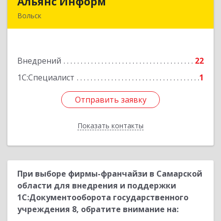
Альянс Информ
Альянс Информ
Вольск
412906, Саратовская обл, Вольск г,
Чернышевского ул, дом № 73А
Внедрений
22
Подробнее
1С:Специалист
1
Отправить заявку
Отправить заявку
Показать контакты
Назад
При выборе фирмы-франчайзи в Самарской
области для внедрения и поддержки
1С:Документооборота государственного
учреждения 8, обратите внимание на: