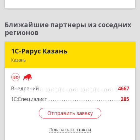
Ближайшие партнеры из соседних
регионов
1С-Рарус Казань
1С-Рарус Казань
Казань
420088, Татарстан Респ, Казань г, Победы пр-
кт, дом № 159
Внедрений
4667
Подробнее
1С:Специалист
285
Отправить заявку
Отправить заявку
Показать контакты
Назад