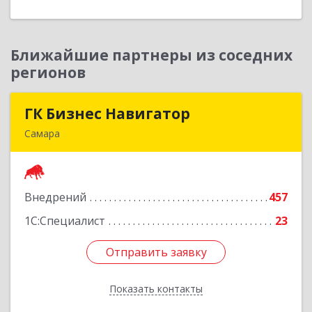
Ближайшие партнеры из соседних
регионов
ГК Бизнес Навигатор
ГК Бизнес Навигатор
Самара
443080, Самарская обл, Самара г, Карла Маркса
пр-кт, дом № 192, оф.719
Внедрений
457
Подробнее
1С:Специалист
23
Отправить заявку
Отправить заявку
Показать контакты
Назад