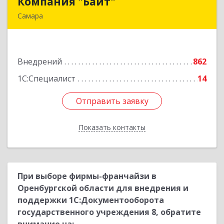
Компания "Байт"
Компания "Байт"
Самара
443112, Самарская обл, Самара г,
Управленческий п, Симферопольская ул, дом №
3, ком.7-12
Внедрений
862
Подробнее
1С:Специалист
14
Отправить заявку
Отправить заявку
Показать контакты
Назад
При выборе фирмы-франчайзи в
Оренбургской области для внедрения и
поддержки 1С:Документооборота
государственного учреждения 8, обратите