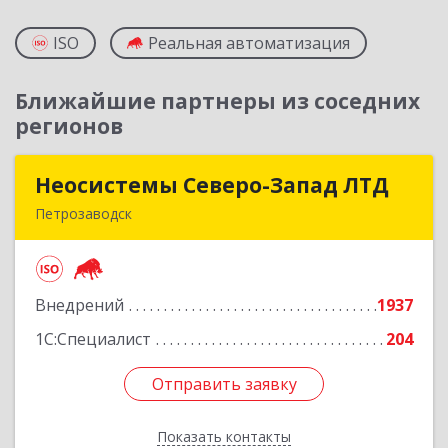
ISO
Реальная автоматизация
Ближайшие партнеры из соседних
регионов
Неосистемы Северо-Запад ЛТД
Неосистемы Северо-Запад ЛТД
Петрозаводск
185001, Карелия Респ, Петрозаводск г,
Первомайский (Первомайский р-н) пр-кт, дом
№ 54, пом.27
Внедрений
1937
Подробнее
1С:Специалист
204
Отправить заявку
Отправить заявку
Показать контакты
Назад