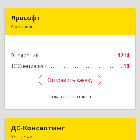
Ярософт
Ярософт
Ярославль
150040, Ярославская обл, Ярославль г, Октября
пр, дом № 56, оф.405
Внедрений
1214
Подробнее
1С:Специалист
18
Отправить заявку
Отправить заявку
Показать контакты
Назад
ДС-Консалтинг
ДС-Консалтинг
Кострома