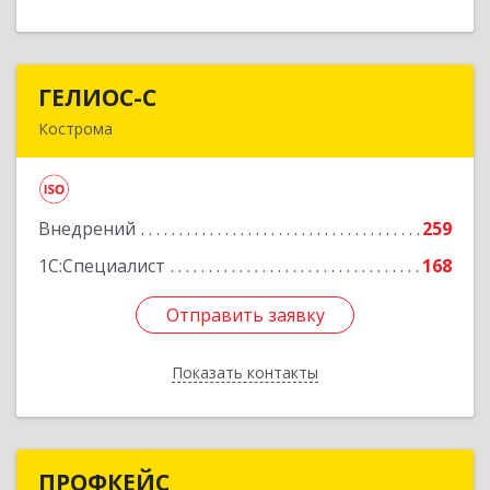
ГЕЛИОС-С
ГЕЛИОС-С
Кострома
156026, Костромская обл, г.о. город Кострома,
Кострома г, Советская ул, дом № 136а
Внедрений
259
Подробнее
1С:Специалист
168
Отправить заявку
Отправить заявку
Показать контакты
Назад
ПРОФКЕЙС
ПРОФКЕЙС