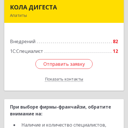
КОЛА ДИГЕСТА
КОЛА ДИГЕСТА
Апатиты
184209, Мурманская обл, Апатиты г,
Космонавтов ул, дом № 17
Внедрений
82
Подробнее
1С:Специалист
12
Отправить заявку
Отправить заявку
Показать контакты
Назад
При выборе фирмы-франчайзи, обратите
внимание на:
Наличие и количество специалистов,