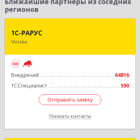
Ближайшие партнеры из соседних
регионов
1С-РАРУС
1С-РАРУС
Москва
127434, Москва г, Дмитровское ш, дом № 9Б
Подробнее
Внедрений
64816
1С:Специалист
590
Отправить заявку
Отправить заявку
Показать контакты
Назад