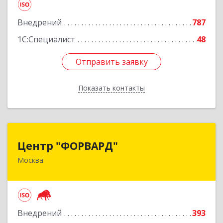
Подробнее
Внедрений
787
1С:Специалист
48
Отправить заявку
Отправить заявку
Показать контакты
Назад
Центр "ФОРВАРД"
Центр "ФОРВАРД"
Москва
123060, Москва г, Маршала Рыбалко ул, дом №
2, корпус 6, оф.1009
Подробнее
Внедрений
393