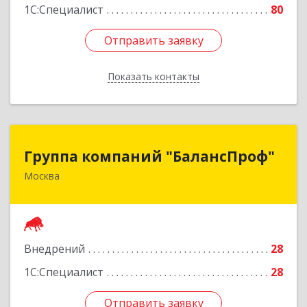
1С:Специалист
80
Отправить заявку
Отправить заявку
Показать контакты
Назад
Группа компаний "БалансПроф"
Группа компаний "БалансПроф"
Москва
127238, Москва г, Локомотивный проезд, дом
№ 21, строение 5, оф.702
Подробнее
Внедрений
28
1С:Специалист
28
Отправить заявку
Отправить заявку