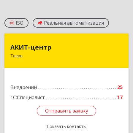
ISO
Реальная автоматизация
АКИТ-центр
АКИТ-центр
Тверь
170100, Тверская обл, Тверь г, Новоторжская
ул, дом № 18, корпус 1, оф.412
Подробнее
Внедрений
25
1С:Специалист
17
Отправить заявку
Отправить заявку
Показать контакты
Назад