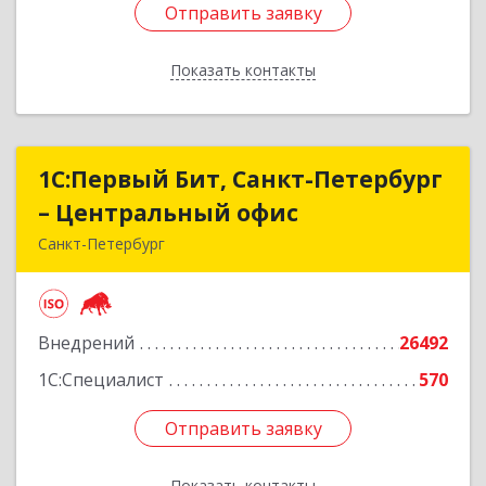
Отправить заявку
Отправить заявку
Показать контакты
Назад
1С:Первый Бит, Санкт-Петербург
1С:Первый Бит, Санкт-Петербург
– Центральный офис
– Центральный офис
Санкт-Петербург
г.Санкт-Петербург, Невский проспект, 10
Подробнее
Внедрений
26492
1С:Специалист
570
Отправить заявку
Отправить заявку
Показать контакты
Назад