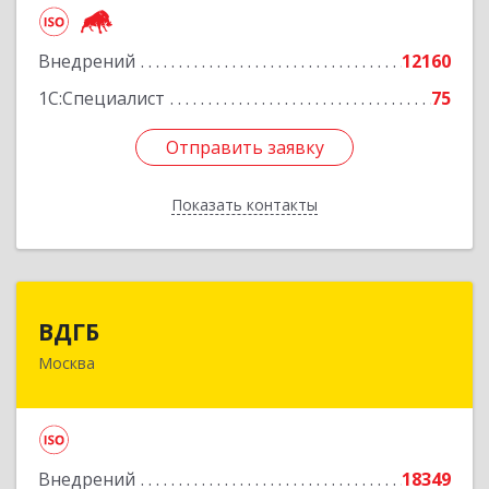
Подробнее
Внедрений
12160
1С:Специалист
75
Отправить заявку
Отправить заявку
Показать контакты
Назад
ВДГБ
ВДГБ
Москва
119180, Москва г, Большая Полянка ул, дом №
2, строение 2, этаж 4
Подробнее
Внедрений
18349