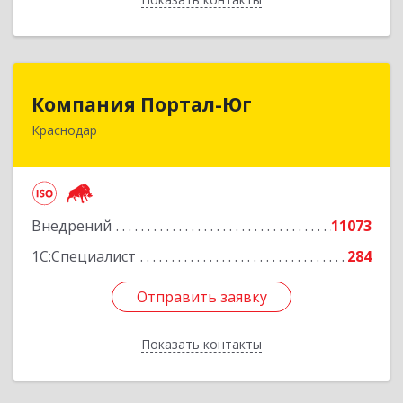
Компания Портал-Юг
Компания Портал-Юг
Краснодар
350020, Краснодарский край, Краснодар г,
Одесская ул, дом № 48, оф.2,3,6
Подробнее
Внедрений
11073
1С:Специалист
284
Отправить заявку
Отправить заявку
Показать контакты
Назад