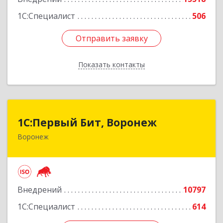
1С:Специалист
506
Отправить заявку
Отправить заявку
Показать контакты
Назад
1С:Первый Бит, Воронеж
1С:Первый Бит, Воронеж
Воронеж
394006, Воронежская обл, Воронеж г, 20-летия
Октября ул, дом № 119, оф.711
Подробнее
Внедрений
10797
1С:Специалист
614