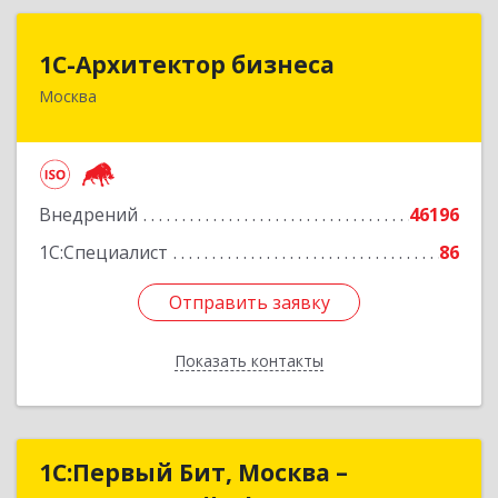
1С-Архитектор бизнеса
1С-Архитектор бизнеса
Москва
115114, Москва г, Кожевнический 2-й пер, дом
№ 12, строение 2, этаж 2,пом.XII, ком.6
Подробнее
Внедрений
46196
1С:Специалист
86
Отправить заявку
Отправить заявку
Показать контакты
Назад
1С:Первый Бит, Москва –
1С:Первый Бит, Москва –