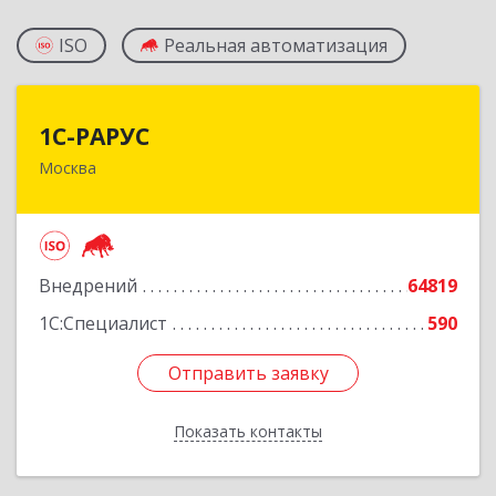
ISO
Реальная автоматизация
1С-РАРУС
1С-РАРУС
Москва
127434, Москва г, Дмитровское ш, дом № 9Б
Подробнее
Внедрений
64819
1С:Специалист
590
Отправить заявку
Отправить заявку
Показать контакты
Назад