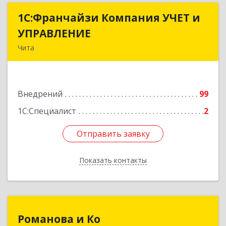
1С:Франчайзи Компания УЧЕТ и
1С:Франчайзи Компания УЧЕТ и
УПРАВЛЕНИЕ
УПРАВЛЕНИЕ
Чита
672038, Забайкальский край, Чита г, Нагорная
ул, дом № 81а, пом.1
Внедрений
99
Подробнее
1С:Специалист
2
Отправить заявку
Отправить заявку
Показать контакты
Назад
Романова и Ко
Романова и Ко