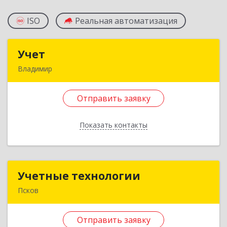
ISO
Реальная автоматизация
Учет
Учет
Владимир
600022, Владимирская обл, Владимир г,
Верхняя Дуброва ул, дом № 22А, кв.138
Отправить заявку
Подробнее
Показать контакты
Отправить заявку
Назад
Учетные технологии
Учетные технологии
Псков
180024, Псковская обл, Псков г, Коммунальная
ул, дом № 81, кв.6
Отправить заявку