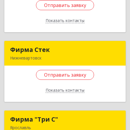
ул, дом № 30
Отправить заявку
Подробнее
Показать контакты
Отправить заявку
Назад
Фирма Стек
Фирма Стек
Нижневартовск
628602, Ханты-Мансийский Автономный округ
- Югра АО, Нижневартовск г, Омская ул, дом №
Отправить заявку
54, кв.36
Показать контакты
Подробнее
Отправить заявку
Фирма "Три С"
Фирма "Три С"
Назад
Ярославль