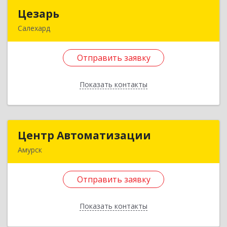
Назад
Цезарь
Цезарь
Салехард
629008, Ямало-Ненецкий АО, Салехард г,
Глазкова ул, дом № 4 б
Отправить заявку
Подробнее
Показать контакты
Отправить заявку
Назад
Центр Автоматизации
Центр Автоматизации
Амурск
682640, Хабаровский край, Амурск г, Мира пр-
кт, дом № 55, оф.2
Отправить заявку
Подробнее
Показать контакты
Отправить заявку