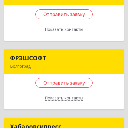
150010, Ярославская обл, Ярославль г,
Ярославская ул, дом № 150, корпус 2, кв.27
Отправить заявку
Подробнее
Показать контакты
Отправить заявку
Назад
ФРЭШСОФТ
ФРЭШСОФТ
Волгоград
400066, Волгоградская обл, Волгоград г, Мира
ул, дом № 20, этаж подвал, помещение VI
Отправить заявку
Подробнее
Показать контакты
Отправить заявку
Назад
Хабаровскпресс
Хабаровскпресс