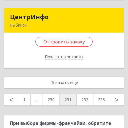
Назад
ЦентрИнфо
ЦентрИнфо
Рыбинск
152901, Ярославская обл, Рыбинский р-н,
Рыбинск г, Ломоносова ул, дом № 1
Отправить заявку
Подробнее
Показать контакты
Отправить заявку
Назад
Показать еще
<
>
1
...
250
251
252
253
При выборе фирмы-франчайзи, обратите