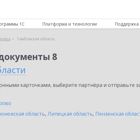
ограммы 1С
Платформа и технологии
Поддержка 
тнёра
Тамбовская область
документы 8
бласти
нными карточками, выберите партнёра и отправьте за
рово
онежская область
,
Липецкая область
,
Пензенская облас