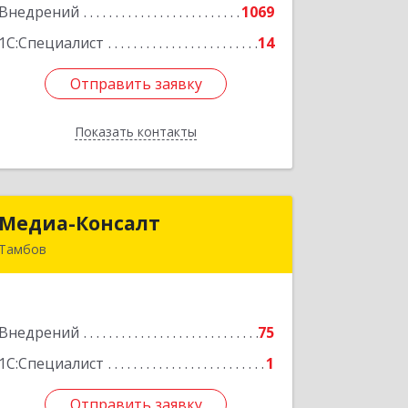
Внедрений
1069
Подробнее
1С:Специалист
14
Отправить заявку
Отправить заявку
Показать контакты
Назад
Медиа-Консалт
Медиа-Консалт
Тамбов
392000, Тамбовская обл, Тамбов г,
Советская ул, дом № 191
Внедрений
75
Подробнее
1С:Специалист
1
Отправить заявку
Отправить заявку