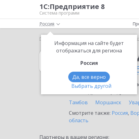
1С:Предприятие 8
Система программ
Россия
Пр
Главная
1С:Платежные документы 8
Выбор пар
Информация на сайте будет
отображаться для региона
1С:Платежные 
Россия
в Тамбовской о
Да, все верно
Ознакомьтесь с информацио
Выбрать другой
или внедрение продукта.
Тамбов
Моршанск
Ува
Смотрите также:
Россия
,
Вор
область
Партнеры в вашем регионе: