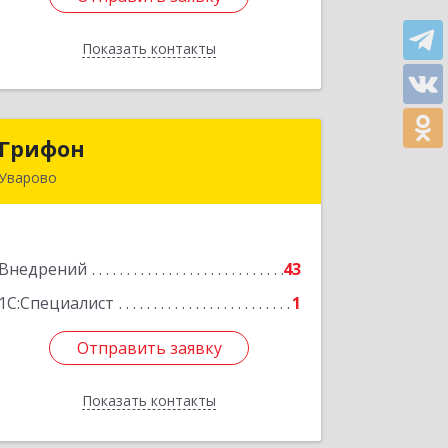
Показать контакты
Назад
Грифон
Грифон
Уварово
393461, Тамбовская обл, Уварово г,
Южная ул, дом № 40А
Внедрений
43
Подробнее
1С:Специалист
1
Отправить заявку
Отправить заявку
Показать контакты
Назад