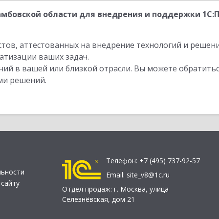
мбовской области для внедрения и поддержки 1С:
стов, аттестованных на внедрение технологий и решен
атизации ваших задач.
ий в вашей или близкой отрасли. Вы можете обратитьс
ми решений.
Телефон:
+7 (495) 737-92-57
льности
Email:
site_v8@1c.ru
 сайту
Отдел продаж:
г. Москва
,
улица
Селезнёвская, дом 21