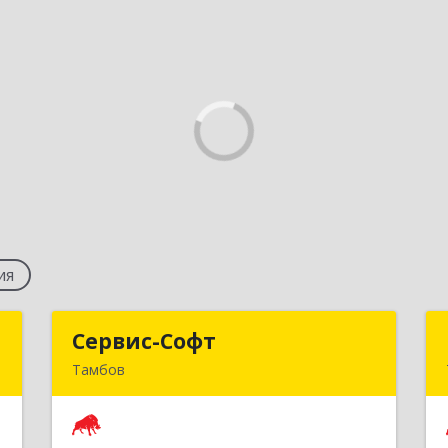
ия
в
Сервис-Софт
Сервис-Софт
Тамбов
,
392030, Тамбовская обл, Тамбов г,
7
Урожайная ул, дом № 2К