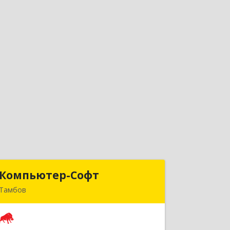
Компьютер-Софт
Компьютер-Софт
Тамбов
392000, Тамбовская обл, Тамбов г,
Советская ул, дом № 191