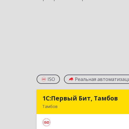
ISO
Реальная автоматизац
1С:Первый Бит, Тамбов
1С:Первый Бит, Тамбо
Тамбов
392012, Тамбовская обл, Тамбов г
Пионерская ул, дом № 9, п.195, к 1