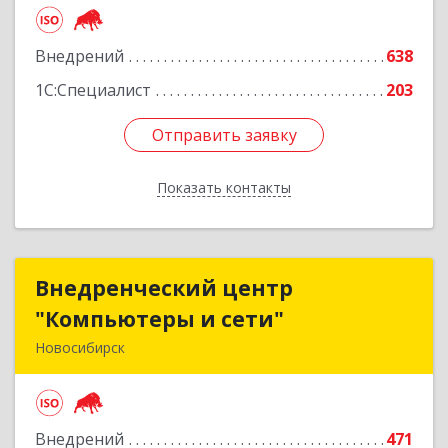
Подробнее
Внедрений
638
1С:Специалист
203
Отправить заявку
Отправить заявку
Показать контакты
Назад
Внедренческий центр
Внедренческий центр
"Компьютеры и сети"
"Компьютеры и сети"
Новосибирск
630075, Новосибирская обл, Новосибирск г,
Залесского, дом № 5/1, оф.711
Внедрений
471
Подробнее