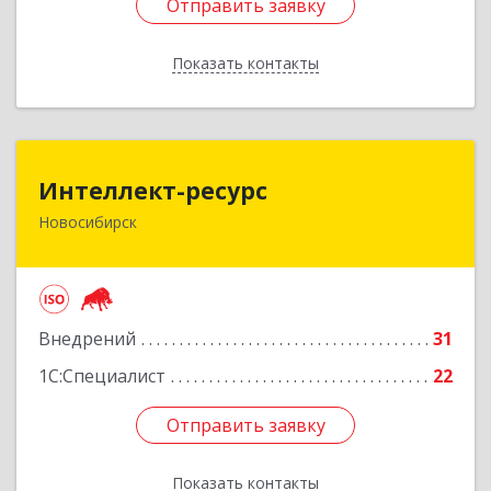
Отправить заявку
Отправить заявку
Показать контакты
Назад
Интеллект-ресурс
Интеллект-ресурс
Новосибирск
630087, Новосибирская обл, Новосибирск г,
Карла Маркса пр-кт, дом № 30, оф.604
Подробнее
Внедрений
31
1С:Специалист
22
Отправить заявку
Отправить заявку
Показать контакты
Назад