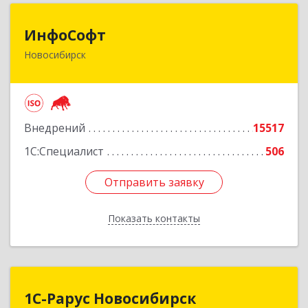
ИнфоСофт
ИнфоСофт
Новосибирск
630091, Новосибирская обл, Новосибирск г,
Крылова ул, дом № 31
Подробнее
Внедрений
15517
1С:Специалист
506
Отправить заявку
Отправить заявку
Показать контакты
Назад
1С-Рарус Новосибирск
1С-Рарус Новосибирск