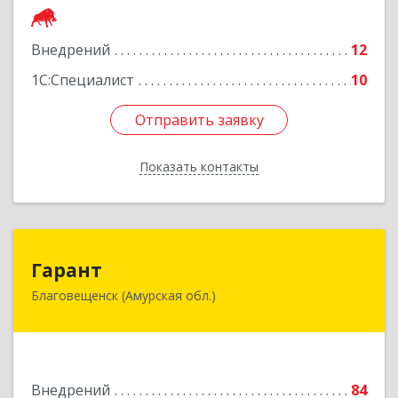
Подробнее
Внедрений
12
1С:Специалист
10
Отправить заявку
Отправить заявку
Показать контакты
Назад
Гарант
Гарант
Благовещенск (Амурская обл.)
675000, Амурская обл, Благовещенск г, Ленина
ул, дом № 159
Подробнее
Внедрений
84