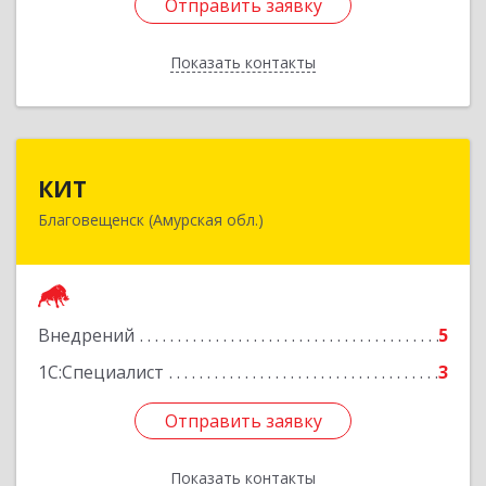
Отправить заявку
Отправить заявку
Показать контакты
Назад
КИТ
КИТ
Благовещенск (Амурская обл.)
675028, Амурская обл, Благовещенск г,
Текстильная ул, дом № 49, оф.518
Подробнее
Внедрений
5
1С:Специалист
3
Отправить заявку
Отправить заявку
Показать контакты
Назад