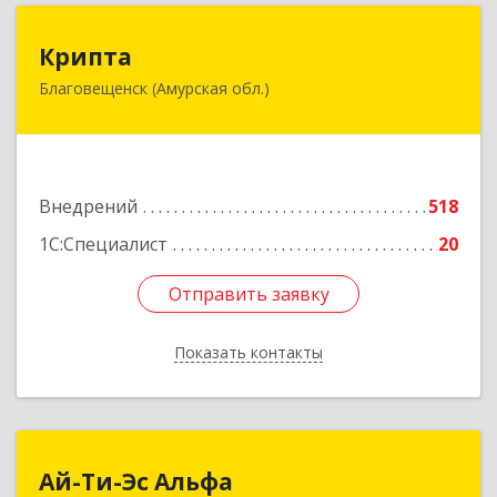
Крипта
Крипта
Благовещенск (Амурская обл.)
675000, Амурская обл, Благовещенск г,
Амурская ул, дом № 236, оф.7-8
Подробнее
Внедрений
518
1С:Специалист
20
Отправить заявку
Отправить заявку
Показать контакты
Назад
Ай-Ти-Эс Альфа
Ай-Ти-Эс Альфа