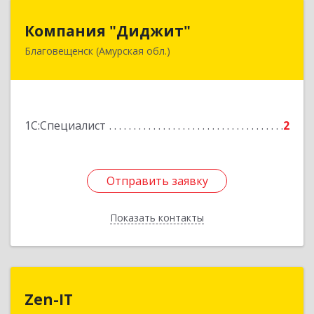
Компания "Диджит"
Компания "Диджит"
Благовещенск (Амурская обл.)
675000, Амурская обл, Благовещенск г, Зейская
ул, дом № 156/2, кв.410
Подробнее
1С:Специалист
2
Отправить заявку
Отправить заявку
Показать контакты
Назад
Zen-IT
Zen-IT