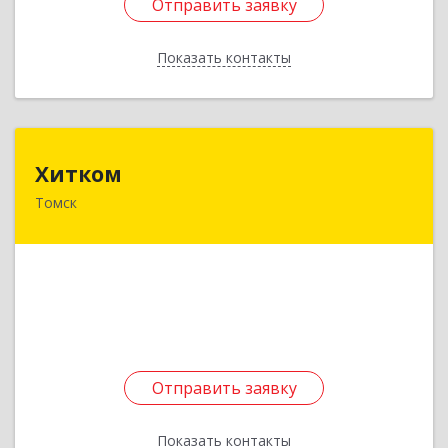
Отправить заявку
Отправить заявку
Показать контакты
Назад
Хитком
Хитком
Томск
634006, Томская обл, Томск г, Пушкина ул, дом
№ 63, строение 4
Подробнее
Отправить заявку
Отправить заявку
Показать контакты
Назад