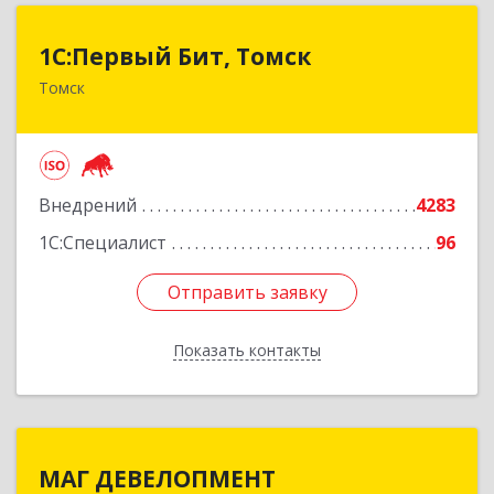
1С:Первый Бит, Томск
1С:Первый Бит, Томск
Томск
634041, Томская обл, Томск г, Кирова пр-кт,
дом № 51А, оф.508
Подробнее
Внедрений
4283
1С:Специалист
96
Отправить заявку
Отправить заявку
Показать контакты
Назад
МАГ ДЕВЕЛОПМЕНТ
МАГ ДЕВЕЛОПМЕНТ