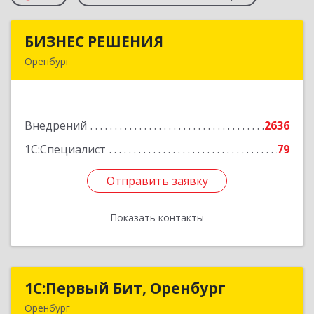
БИЗНЕС РЕШЕНИЯ
БИЗНЕС РЕШЕНИЯ
Оренбург
460000, Оренбургская обл, Оренбург г,
Матросский пер, дом № 2, ком.209
Внедрений
2636
Подробнее
1С:Специалист
79
Отправить заявку
Отправить заявку
Показать контакты
Назад
1С:Первый Бит, Оренбург
1С:Первый Бит, Оренбург
Оренбург