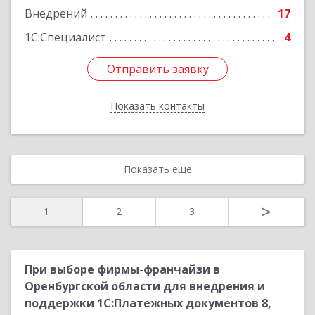
Внедрений
17
Подробнее
1С:Специалист
4
Отправить заявку
Отправить заявку
Показать контакты
Назад
Показать еще
>
1
2
3
При выборе фирмы-франчайзи в
Оренбургской области для внедрения и
поддержки 1С:Платежных документов 8,