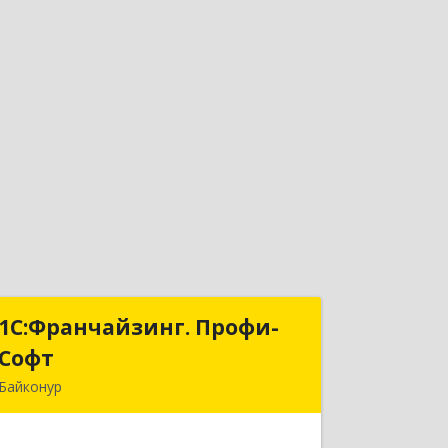
1С:Франчайзинг. Профи-
1С:Франчайзинг. Профи-
Софт
Софт
Байконур
468320, Байконур г, Ленина ул, дом №
10, кв.1+2+3