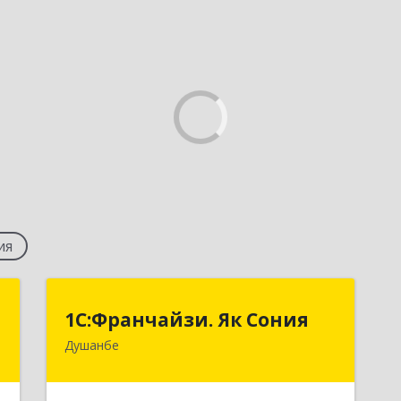
ия
t
1С:Франчайзи. Як Сония
1С:Франчайзи. Як Сония
Душанбе
ы
Республика Таджикистан, 734013, г.
7
Душанбе, ул. Нисор Мухаммад 5/5