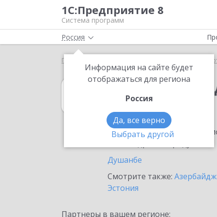
1С:Предприятие 8
Система программ
Россия
Пр
Главная
1С:Платежные документы 8
Выбор пар
Информация на сайте будет
отображаться для региона
1С:Платежные 
Россия
в Таджикистане
Да, все верно
Ознакомьтесь с информацио
Выбрать другой
или внедрение продукта.
Душанбе
Смотрите также:
Азербайдж
Эстония
Партнеры в вашем регионе: