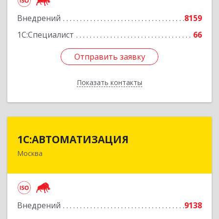
Подробнее
Внедрений
8159
1С:Специалист
66
Отправить заявку
Отправить заявку
Показать контакты
Назад
1С:АВТОМАТИЗАЦИЯ
1С:АВТОМАТИЗАЦИЯ
Москва
111024, Москва г, Энтузиастов 1-я ул, дом №
12А
Подробнее
Внедрений
9138