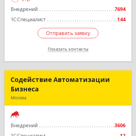
Подробнее
Внедрений
7694
1С:Специалист
144
Отправить заявку
Отправить заявку
Показать контакты
Назад
Содействие Автоматизации
Содействие Автоматизации
Бизнеса
Бизнеса
Москва
109145, Москва г, Привольная ул, дом № 1,
корпус 2, кв.294
Внедрений
3606
Подробнее
1С:Специалист
12