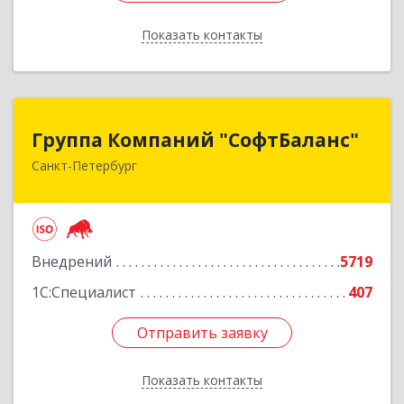
Показать контакты
Назад
Группа Компаний "СофтБаланс"
Группа Компаний "СофтБаланс"
Санкт-Петербург
195112, Санкт-Петербург г, Заневский пр-кт,
дом № 30, корпус 2, литера А
Подробнее
Внедрений
5719
1С:Специалист
407
Отправить заявку
Отправить заявку
Показать контакты
Назад