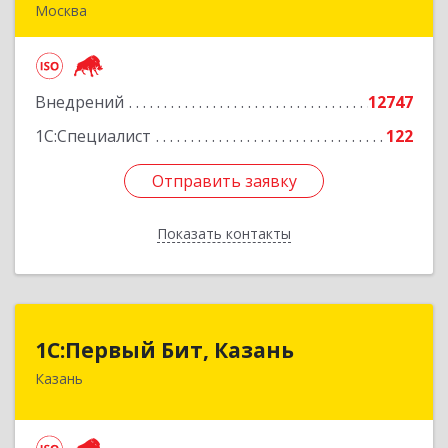
Москва
111524, Москва г, Электродная ул, дом № 9,
строение 2
Внедрений
12747
Подробнее
1С:Специалист
122
Отправить заявку
Отправить заявку
Показать контакты
Назад
1С:Первый Бит, Казань
1С:Первый Бит, Казань
Казань
420133, Татарстан Респ, Казань г, Ямашева пр-
кт, дом № 37Б, пом./офис 1000/4