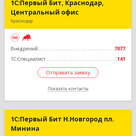
1С:Первый Бит, Краснодар,
1С:Первый Бит, Краснодар,
Центральный офис
Центральный офис
Краснодар
350051, Краснодарский край, Краснодар г,
Монтажников ул, дом № 1/4, пом.3-12,14
Внедрений
7077
Подробнее
1С:Специалист
141
Отправить заявку
Отправить заявку
Показать контакты
Назад
1С:Первый Бит Н.Новгород пл.
1С:Первый Бит Н.Новгород пл.
Минина
Минина