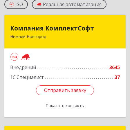
ISO
Реальная автоматизация
Компания КомплектСофт
Компания КомплектСофт
Нижний Новгород
603006, Нижегородская обл, Нижний Новгород
г, Ошарская ул, дом № 16, кв.17
Подробнее
Внедрений
3645
1С:Специалист
37
Отправить заявку
Отправить заявку
Показать контакты
Назад