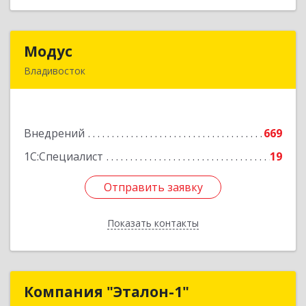
Модус
Модус
Владивосток
690034, Приморский край, Владивосток г,
Фадеева ул, дом № 10, каб.308
Внедрений
669
Подробнее
1С:Специалист
19
Отправить заявку
Отправить заявку
Показать контакты
Назад
Компания "Эталон-1"
Компания "Эталон-1"