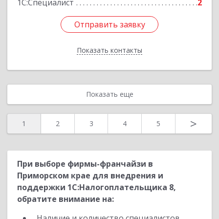
1С:Специалист
2
Отправить заявку
Отправить заявку
Показать контакты
Назад
Показать еще
>
1
2
3
4
5
При выборе фирмы-франчайзи в
Приморском крае для внедрения и
поддержки 1С:Налогоплательщика 8,
обратите внимание на:
Наличие и количество специалистов,