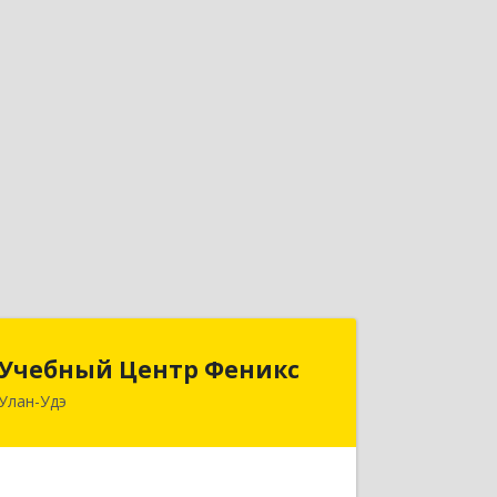
Учебный Центр Феникс
Учебный Центр Феникс
Улан-Удэ
670034, Бурятия Респ, Улан-Удэ г,
Гагарина ул, дом № 22, оф.1
Подробнее