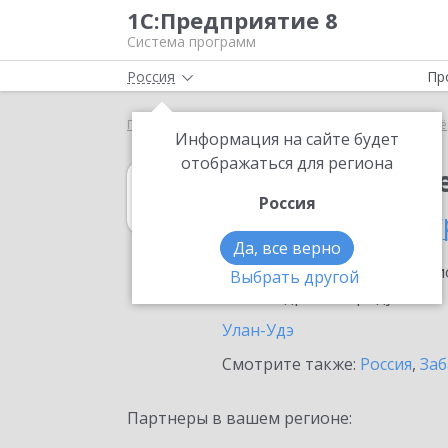
1С:Предприятие 8
Система программ
Россия
Пр
Главная
1С:Налогоплательщик 8
Выбор партнё
Информация на сайте будет
отображаться для региона
1С:Налогоплат
Россия
в Республике Бу
Да, все верно
Ознакомьтесь с информацио
Выбрать другой
или внедрение продукта.
Улан-Удэ
Смотрите также:
Россия
,
Заб
Партнеры в вашем регионе: