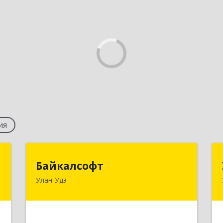
ия
"
Байкалсофт
Байкалсофт
Улан-Удэ
,
670034, Бурятия Респ, Улан-Удэ г,
5
Революции 1905 года ул, дом № 14,
кв.103
е