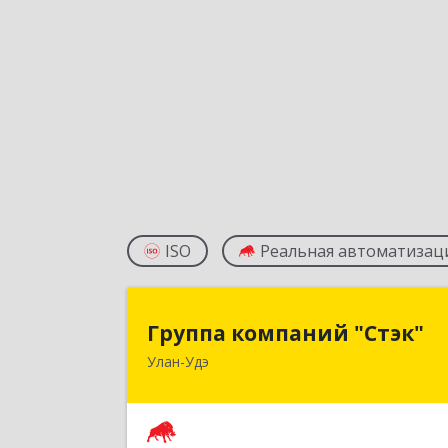
ISO
Реальная автоматизац
Группа компаний "Стэк
Группа компаний "Стэк"
Улан-Удэ
670000, Бурятия Респ, Улан-Удэ г
Советская ул, дом № 2
Подробне