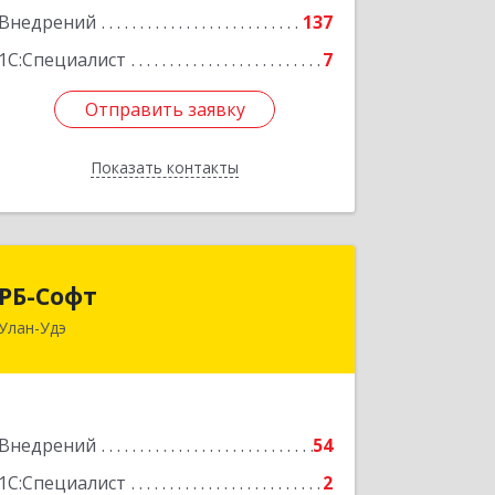
Внедрений
137
1С:Специалист
7
Отправить заявку
Отправить заявку
Показать контакты
Назад
РБ-Софт
РБ-Софт
Улан-Удэ
670000, Бурятия Респ, Улан-Удэ г,
Балтахинова ул, дом № 17, блок Е,
оф.215
Подробнее
Внедрений
54
1С:Специалист
2