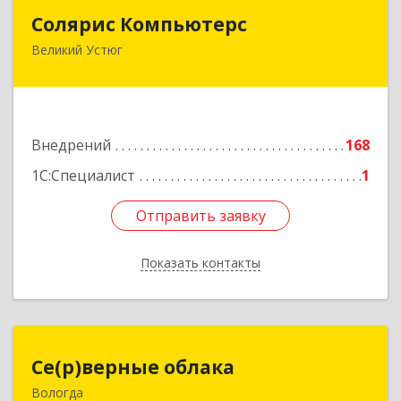
Солярис Компьютерс
Солярис Компьютерс
Великий Устюг
162390, Вологодская обл, Великий Устюг г,
Виноградова ул, дом № 87
Подробнее
Внедрений
168
1С:Специалист
1
Отправить заявку
Отправить заявку
Показать контакты
Назад
Се(р)верные облака
Се(р)верные облака
Вологда
160000, Вологодская обл, Вологда г,