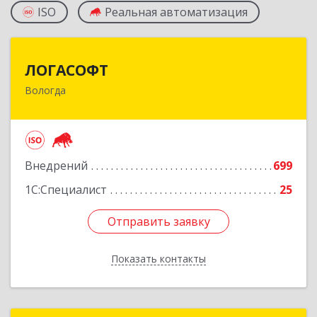
ISO
Реальная автоматизация
ЛОГАСОФТ
ЛОГАСОФТ
Вологда
160002, Вологодская обл, Вологда г, Гагарина
ул, дом № 26, пом.2, оф.103
Подробнее
Внедрений
699
1С:Специалист
25
Отправить заявку
Отправить заявку
Показать контакты
Назад