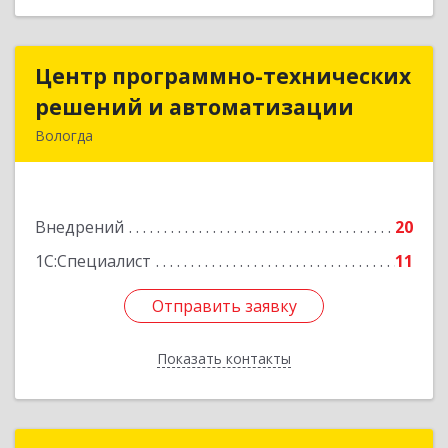
Центр программно-технических
Центр программно-технических
решений и автоматизации
решений и автоматизации
Вологда
160004, Вологодская обл, Вологда г,
Октябрьская ул, дом № 51, оф.310
Внедрений
20
Подробнее
1С:Специалист
11
Отправить заявку
Отправить заявку
Показать контакты
Назад