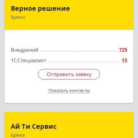
Верное решение
Верное решение
Брянск
241035, Брянская обл, Брянск г, Ульянова ул,
дом № 4, оф.307
Подробнее
Внедрений
725
1С:Специалист
15
Отправить заявку
Отправить заявку
Показать контакты
Назад
Ай Ти Сервис
Ай Ти Сервис
Брянск
241035, Брянская обл, Брянск г, Брянской