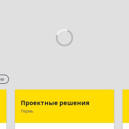
ия
й
Проектные решения
Проектные решения
"
Пермь
614087, Пермский край, Пермь г,
Малкова ул, дом № 28, пом.1
,
2