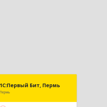
1С:Первый Бит, Пермь
1С:Первый Бит, Пермь
Пермь
614010, Пермский край, Пермь г,
Куйбышева ул, дом № 95Б, оф.1303