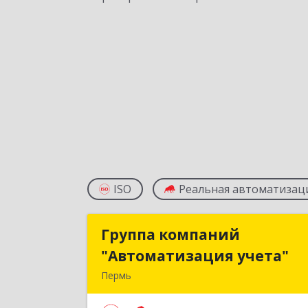
ISO
Реальная автоматизац
Группа компаний
Группа компани
"Автоматизация учета"
"Автоматизация учета
Пермь
614015, Пермский край, Пермь г
Куйбышева ул, дом № 