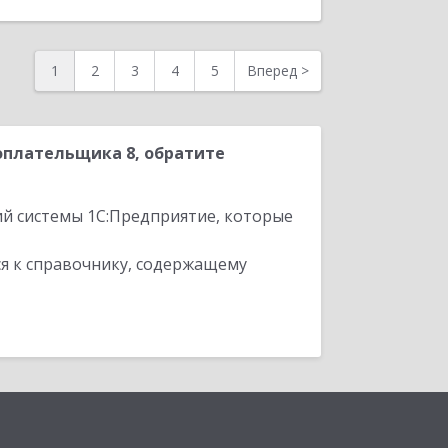
1
2
3
4
5
Вперед
>
оплательщика 8, обратите
ий системы 1С:Предприятие, которые
я к справочнику, содержащему