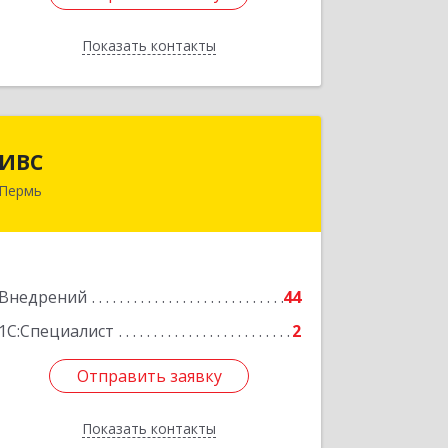
Показать контакты
Назад
ИВС
ИВС
Пермь
614007, Пермский край, Пермь г,
Тимирязева ул, дом № 24, пом.6
Подробнее
Внедрений
44
1С:Специалист
2
Отправить заявку
Отправить заявку
Показать контакты
Назад