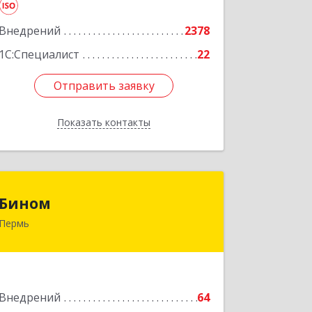
Подробнее
Внедрений
2378
1С:Специалист
22
Отправить заявку
Отправить заявку
Показать контакты
Назад
Бином
Бином
Пермь
614000, Пермский край, Пермь г,
Куйбышева ул, дом № 2, оф.23
Подробнее
Внедрений
64