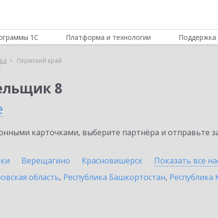
ограммы 1С
Платформа и технологии
Поддержка 
ра
Пермский край
ельщик 8
е
нными карточками, выберите партнёра и отправьте за
ики
Верещагино
Красновишерск
Показать все н
овская область
,
Республика Башкортостан
,
Республика 