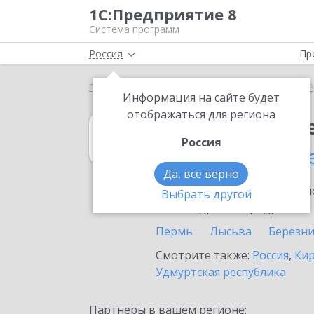
1С:Предприятие 8
Система программ
Россия
Пр
Главная
1С:Налогоплательщик 8
Выбор партнё
Информация на сайте будет
отображаться для региона
1С:Налогоплат
Россия
в Пермском кра
Да, все верно
Ознакомьтесь с информацио
Выбрать другой
или внедрение продукта.
Пермь
Лысьва
Березн
Смотрите также:
Россия
,
Кир
Удмуртская республика
Партнеры в вашем регионе: