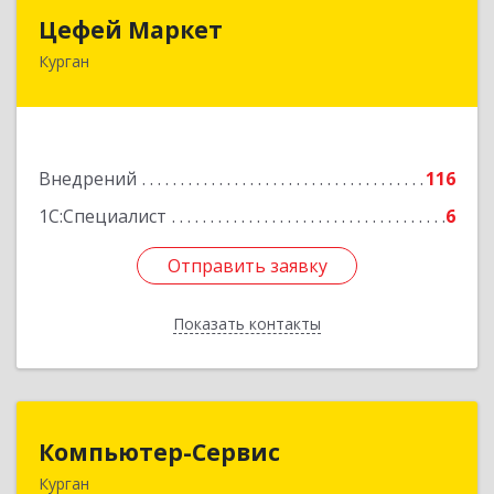
Цефей Маркет
Цефей Маркет
Курган
640002, Курганская обл, Курган г, М.Горького
ул, дом № 35/1
Подробнее
Внедрений
116
1С:Специалист
6
Отправить заявку
Отправить заявку
Показать контакты
Назад
Компьютер-Сервис
Компьютер-Сервис
Курган
640022, Курганская обл, Курган г, Василия