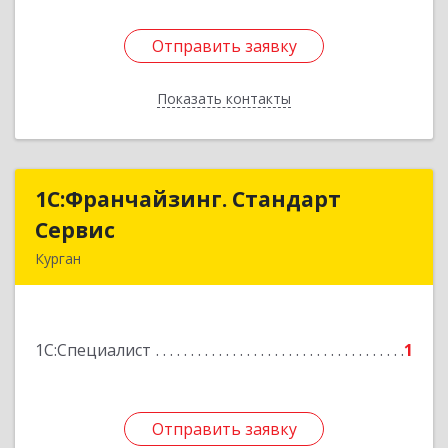
Отправить заявку
Отправить заявку
Показать контакты
Назад
1С:Франчайзинг. Стандарт
1С:Франчайзинг. Стандарт
Сервис
Сервис
Курган
640001, Курганская обл, Курган г, Достоевского
ул, дом № 67а, кв.208
1С:Специалист
1
Подробнее
Отправить заявку
Отправить заявку