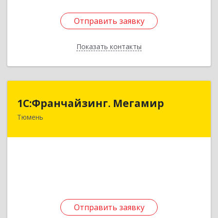
Отправить заявку
Отправить заявку
Показать контакты
Назад
1С:Франчайзинг. Мегамир
1С:Франчайзинг. Мегамир
Тюмень
625046, Тюменская обл, Тюмень г,
Олимпийская ул, дом № 6, корпус 1, оф.403
Подробнее
Отправить заявку
Отправить заявку