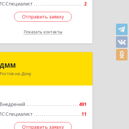
1С:Специалист
2
Отправить заявку
Отправить заявку
Показать контакты
Назад
ДММ
ДММ
Ростов-на-Дону
344002, Ростовская обл, Ростов-на-
Дону г, Ворошиловский пр-кт, дом №
9, этаж 2, офис ООО "ДММ"
Подробнее
Внедрений
491
1С:Специалист
11
Отправить заявку
Отправить заявку