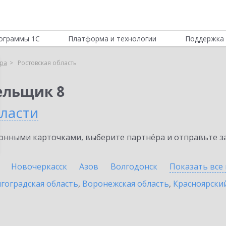
ограммы 1С
Платформа и технологии
Поддержка 
ра
Ростовская область
ельщик 8
бласти
нными карточками, выберите партнёра и отправьте за
Новочеркасск
Азов
Волгодонск
Показать все
гоградская область
,
Воронежская область
,
Красноярски