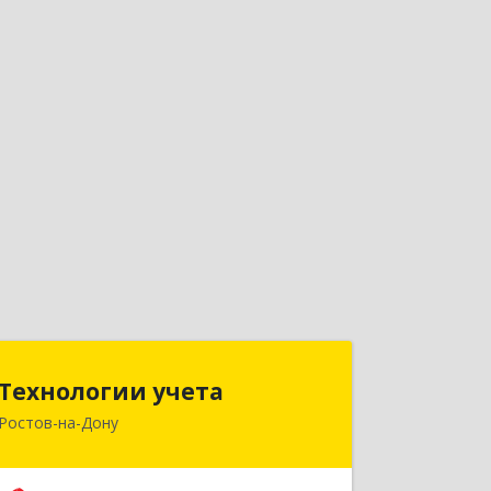
Технологии учета
Технологии учета
Ростов-на-Дону
344064, Ростовская обл, Ростов-на-
Дону г, Вавилова ул, дом № 68, оф.309