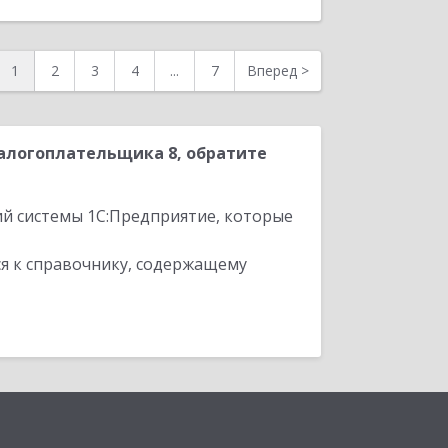
1
2
3
4
...
7
Вперед
>
алогоплательщика 8, обратите
ий системы 1С:Предприятие, которые
я к справочнику, содержащему