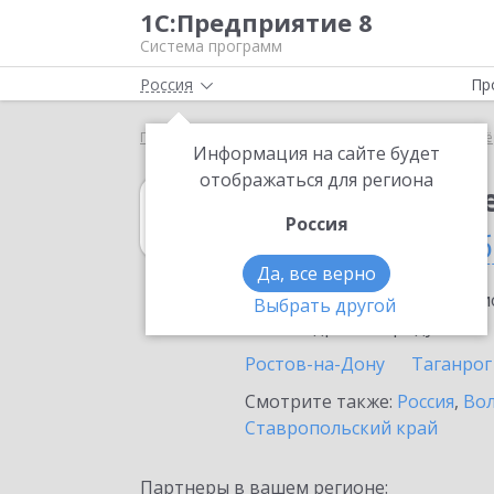
1С:Предприятие 8
Система программ
Россия
Пр
Главная
1С:Налогоплательщик 8
Выбор партнё
Информация на сайте будет
отображаться для региона
1С:Налогоплат
Россия
в Ростовской о
Да, все верно
Ознакомьтесь с информацио
Выбрать другой
или внедрение продукта.
Ростов-на-Дону
Таганрог
Смотрите также:
Россия
,
Вол
Ставропольский край
Партнеры в вашем регионе: