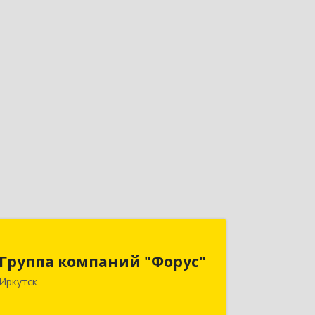
Группа компаний "Форус"
Группа компаний "Форус"
664007, Иркутская обл, Иркутск г,
Иркутск
Ямская ул, дом № 1, корпус 1, оф.1