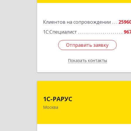
Подробне
Клиентов на сопровождении
2596
1С:Специалист
96
Отправить заявку
Отправить заявку
Показать контакты
Назад
1С-РАРУ
1С-РАРУС
127434, Москва г, Дмитровское ш
Москва
дом № 9
Подробне