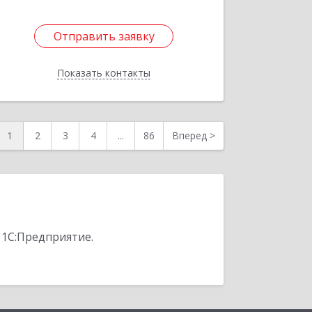
Отправить заявку
Отправить заявку
Показать контакты
Назад
1
2
3
4
...
86
Вперед
>
 1С:Предприятие.