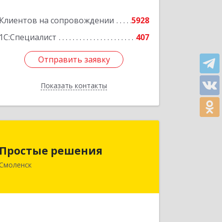
Подробнее
Клиентов на сопровождении
5928
1С:Специалист
407
Отправить заявку
Отправить заявку
Показать контакты
Назад
Простые решения
Простые решения
214015, Смоленская обл, Смоленск г,
Смоленск
Большая Краснофлотская ул, дом №
17
Подробнее