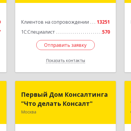
г.Санкт-Петербург, Невский проспект,
10
е
0
Клиентов на сопровождении
13251
Подробнее
7
1С:Специалист
570
Отправить заявку
Отправить заявку
Показать контакты
Назад
С
Первый Дом Консалтинга
Первый Дом Консалтинга
"Что делать Консалт"
"Что делать Консалт"
,
Б
Москва
127083, Москва г, Мишина ул, дом №
56
е