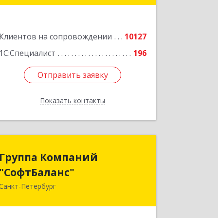
Подробнее
Клиентов на сопровождении
10127
1С:Специалист
196
Отправить заявку
Отправить заявку
Показать контакты
Назад
Группа Компаний
Группа Компаний
"СофтБаланс"
"СофтБаланс"
Санкт-Петербург
195112, Санкт-Петербург г, Заневский
пр-кт, дом № 30, корпус 2, литера А