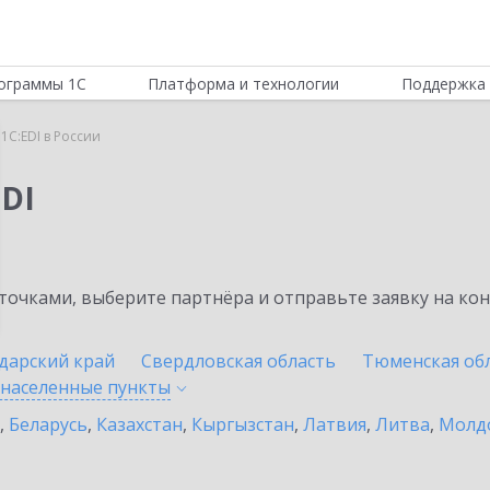
ограммы 1С
Платформа и технологии
Поддержка 
1C:EDI в России
DI
очками, выберите партнёра и отправьте заявку на ко
дарский край
Свердловская область
Тюменская об
 населенные
пункты
,
Беларусь
,
Казахстан
,
Кыргызстан
,
Латвия
,
Литва
,
Молд