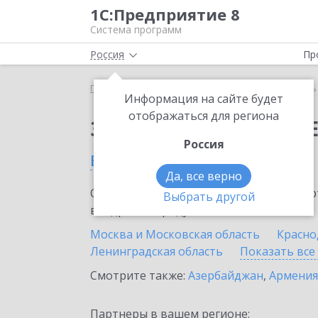
1С:Предприятие 8
Система программ
Россия
Пр
Главная
Сервисы ИТС
Модуль 1C:EDI
Модуль 
Информация на сайте будет
отображаться для региона
Заказать Модуль 1C:E
Россия
в России
Да, все верно
Ознакомьтесь с информационными карт
Выбрать другой
внедрение продукта.
Москва и Московская область
Красно
Ленинградская область
Показать все
Смотрите также:
Азербайджан
,
Армения
Партнеры в вашем регионе: