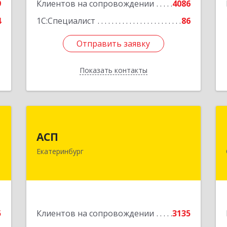
9
Клиентов на сопровождении
4086
4
1С:Специалист
86
Отправить заявку
Отправить заявку
Показать контакты
Назад
д
АСП
АСП
,
620075, Свердловская обл,
Екатеринбург
4
Екатеринбург г, Карла Либкнехта ул,
строение 22, оф.521
е
Подробнее
5
Клиентов на сопровождении
3135