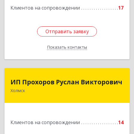
кв.9
Клиентов на сопровождении
17
Подробнее
Отправить заявку
Отправить заявку
Показать контакты
Назад
ИП Прохоров Руслан Викторович
ИП Прохоров Руслан Викторович
Холмск
694620, Сахалинская обл, Холмский р-н, Холмск
г, Александра Матросова ул, дом № 6Б, кв.32
Подробнее
Клиентов на сопровождении
14