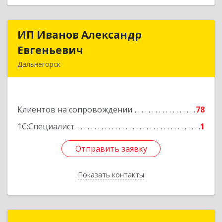
ИП Иванов Александр
ИП Иванов Александр
Евгеньевич
Евгеньевич
Дальнегорск
692446, Приморский край, Дальнегорск г,
Инженерная ул, дом № 28, кв.1
Клиентов на сопровождении
78
Подробнее
1С:Специалист
1
Отправить заявку
Отправить заявку
Показать контакты
Назад