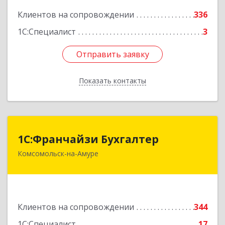
Клиентов на сопровождении
336
1С:Специалист
3
Отправить заявку
Отправить заявку
Показать контакты
Назад
1С:Франчайзи Бухгалтер
1С:Франчайзи Бухгалтер
Комсомольск-на-Амуре
681000, Хабаровский край, Комсомольск-на-
Амуре г, Красногвардейская ул, дом № 14,
оф.202
Подробнее
Клиентов на сопровождении
344
1С:Специалист
17