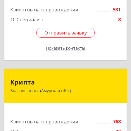
Подробнее
Клиентов на сопровождении
531
1С:Специалист
8
Отправить заявку
Отправить заявку
Показать контакты
Назад
Крипта
Крипта
Благовещенск (Амурская обл.)
675000, Амурская обл, Благовещенск г,
Амурская ул, дом № 236, оф.7-8
Подробнее
Клиентов на сопровождении
768