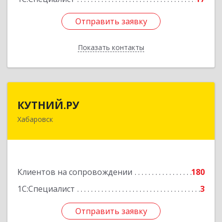
Отправить заявку
Отправить заявку
Показать контакты
Назад
КУТНИЙ.РУ
КУТНИЙ.РУ
Хабаровск
680007, Хабаровский край, Хабаровск г,
Шевчука ул, дом № 42, оф.505
Подробнее
Клиентов на сопровождении
180
1С:Специалист
3
Отправить заявку
Отправить заявку