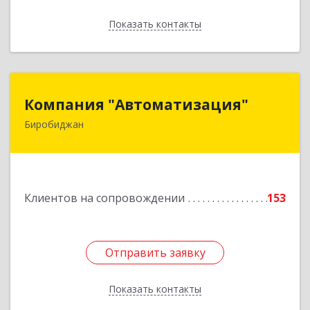
Показать контакты
Назад
Компания "Автоматизация"
Компания "Автоматизация"
Биробиджан
679016, Еврейская Аобл, Биробиджан г,
Советская ул, дом № 59, кв.3
Подробнее
Клиентов на сопровождении
153
Отправить заявку
Отправить заявку
Показать контакты
Назад