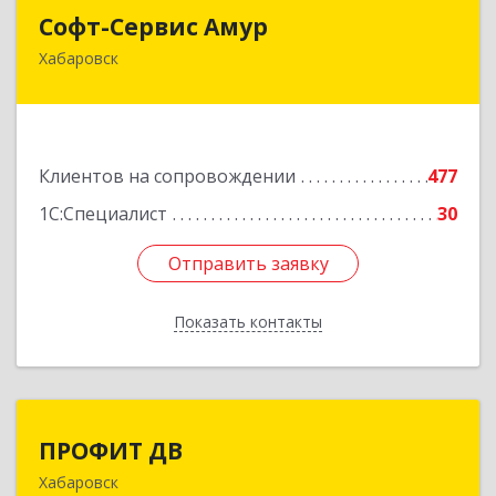
Софт-Сервис Амур
Софт-Сервис Амур
Хабаровск
680000, Хабаровский край, Хабаровск г,
Муравьева-Амурского ул., дом № 4, оф.19
Подробнее
Клиентов на сопровождении
477
1С:Специалист
30
Отправить заявку
Отправить заявку
Показать контакты
Назад
ПРОФИТ ДВ
ПРОФИТ ДВ
Хабаровск
680000, Хабаровский край, Хабаровск г,