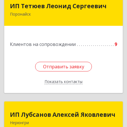
ИП Тетюев Леонид Сергеевич
ИП Тетюев Леонид Сергеевич
Поронайск
694242, Сахалинская обл, Поронайск г, Фрунзе
ул, дом № 14, кв.51
Подробнее
Клиентов на сопровождении
9
Отправить заявку
Отправить заявку
Показать контакты
Назад
ИП Лубсанов Алексей Яковлевич
ИП Лубсанов Алексей Яковлевич
Нерюнгри
675002, Амурская область, г. Благовещенск, ул.