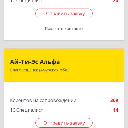
1С:Специалист
20
Отправить заявку
Отправить заявку
Показать контакты
Назад
Ай-Ти-Эс Альфа
Ай-Ти-Эс Альфа
Благовещенск (Амурская обл.)
675000, Амурская обл, Благовещенск г, Зейская
ул, дом № 134, оф.515
Подробнее
Клиентов на сопровождении
309
1С:Специалист
14
Отправить заявку
Отправить заявку