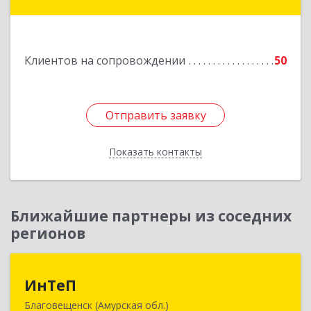
кт, дом № 55, оф.2
Подробнее
Клиентов на сопровождении
50
Отправить заявку
Отправить заявку
Показать контакты
Назад
Ближайшие партнеры из соседних
регионов
ИнТеП
ИнТеП
Благовещенск (Амурская обл.)
675000, Амурская обл, Благовещенск г,