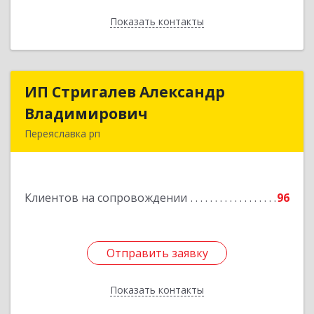
Показать контакты
Назад
ИП Стригалев Александр
ИП Стригалев Александр
Владимирович
Владимирович
Переяславка рп
682910, Хабаровский край, Имени Лазо р-н,
Переяславка рп, Ленина ул, дом № 30, оф.1
Клиентов на сопровождении
96
Подробнее
Отправить заявку
Отправить заявку
Показать контакты
Назад