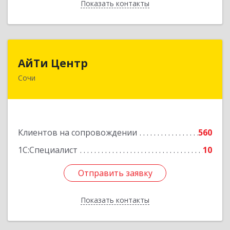
Показать контакты
Назад
АйТи Центр
АйТи Центр
Сочи
354000, Краснодарский край, Сочи, Московская
ул, дом № 19
Подробнее
Клиентов на сопровождении
560
1С:Специалист
10
Отправить заявку
Отправить заявку
Показать контакты
Назад