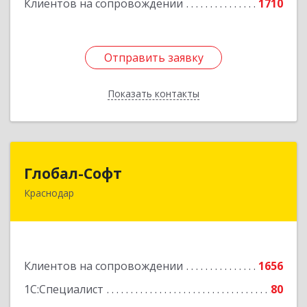
Клиентов на сопровождении
1710
Отправить заявку
Отправить заявку
Показать контакты
Назад
Глобал-Софт
Глобал-Софт
Краснодар
350018, Краснодарский край, Краснодар г,
Сормовская ул, дом № 7
Подробнее
Клиентов на сопровождении
1656
1С:Специалист
80