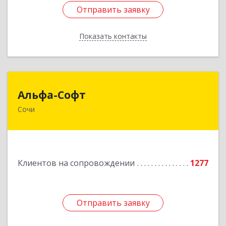
Отправить заявку
Отправить заявку
Показать контакты
Назад
Альфа-Софт
Альфа-Софт
Сочи
354000, Краснодарский край, Сочи г, Роз ул,
дом № 119, этаж 3
Подробнее
Клиентов на сопровождении
1277
Отправить заявку
Отправить заявку