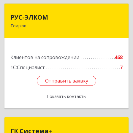
РУС-ЭЛКОМ
РУС-ЭЛКОМ
Темрюк
353500, Краснодарский край, Темрюкский р-н,
Темрюк г, Ленина ул, дом № 104
Подробнее
Клиентов на сопровождении
468
1С:Специалист
7
Отправить заявку
Отправить заявку
Показать контакты
Назад
ГК Система+
ГК Система+