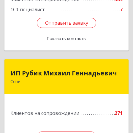
1С:Специалист
7
Отправить заявку
Отправить заявку
Показать контакты
Назад
ИП Рубик Михаил Геннадьевич
ИП Рубик Михаил Геннадьевич
Сочи
354003, Краснодарский край, Сочи г,
Макаренко ул, дом № 6/2
Подробнее
Клиентов на сопровождении
271