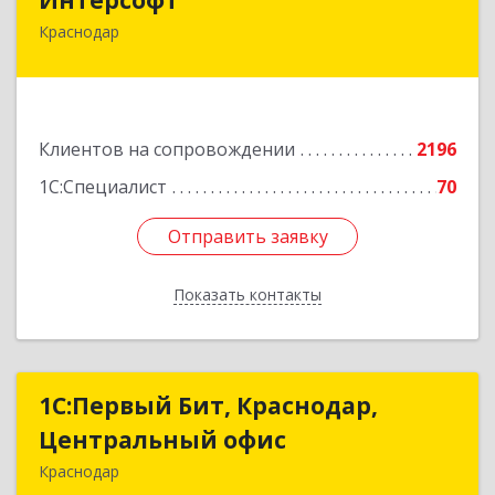
Краснодар
350020, Краснодарский край, Краснодар г,
Рашпилевская ул, дом № 179/1, оф.618
Подробнее
Клиентов на сопровождении
2196
1С:Специалист
70
Отправить заявку
Отправить заявку
Показать контакты
Назад
1С:Первый Бит, Краснодар,
1С:Первый Бит, Краснодар,
Центральный офис
Центральный офис
Краснодар
350051, Краснодарский край, Краснодар г,