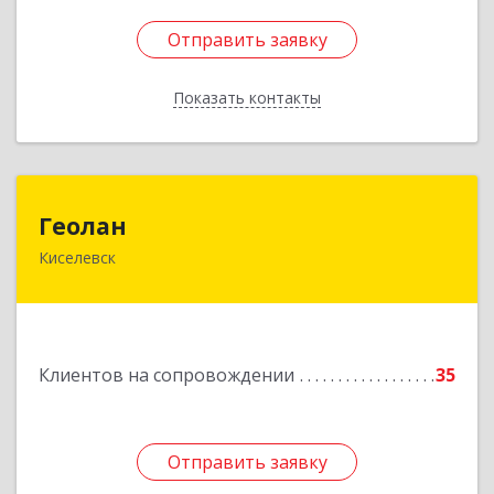
Отправить заявку
Отправить заявку
Показать контакты
Назад
Геолан
Геолан
Киселевск
652700, Кемеровская обл, Киселевск г,
Транспортная ул, дом № 54
Подробнее
Клиентов на сопровождении
35
Отправить заявку
Отправить заявку