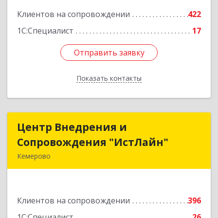
Клиентов на сопровождении
422
Подробнее
1С:Специалист
17
Отправить заявку
Отправить заявку
Показать контакты
Назад
Центр Внедрения и
Центр Внедрения и
Сопровождения "ИстЛайн"
Сопровождения "ИстЛайн"
Кемерово
650000, Кемеровская область - Кузбасс обл, г.о.
Кемеровский, Кемерово г, Мичурина ул, дом №
13А, этаж 3, пом.2, оф.301
Клиентов на сопровождении
396
Подробнее
1С:Специалист
26