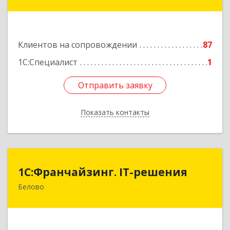
31-2
Подробнее
Клиентов на сопровождении
87
1С:Специалист
1
Отправить заявку
Отправить заявку
Показать контакты
Назад
1С:Франчайзинг. IT-решения
1С:Франчайзинг. IT-решения
Белово
652600, Кемеровская обл, Белово г,
Железнодорожный пер, дом № 27
Подробнее