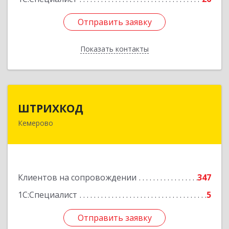
Отправить заявку
Отправить заявку
Показать контакты
Назад
ШТРИХКОД
ШТРИХКОД
Кемерово
650043, Кемеровская область - Кузбасс обл,
Кемерово г, Красноармейская ул, дом № 121
Подробнее
Клиентов на сопровождении
347
1С:Специалист
5
Отправить заявку
Отправить заявку