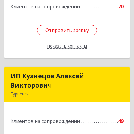
Клиентов на сопровождении
70
Отправить заявку
Отправить заявку
Показать контакты
Назад
ИП Кузнецов Алексей
ИП Кузнецов Алексей
Викторович
Викторович
Гурьевск
652780, Кемеровская обл, Гурьевский р-н,
Гурьевск г, Суворова ул, дом № 32
Клиентов на сопровождении
49
Подробнее