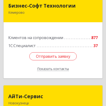
Бизнес-Софт Технологии
Бизнес-Софт Технологии
Кемерово
650992, Кемеровская область - Кузбасс обл,
Кемерово г, Советский пр-кт, дом № 2/8, оф.401
Подробнее
Клиентов на сопровождении
877
1С:Специалист
37
Отправить заявку
Отправить заявку
Показать контакты
Назад
АйТи-Сервис
АйТи-Сервис
Новокузнецк
654005, Кемеровская область - Кузбасс обл,