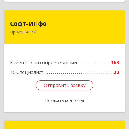
Софт-Инфо
Софт-Инфо
Прокопьевск
653039, Кемеровская область - Кузбасс,
Прокопьевск г, Институтская ул, дом № 9а,
оф.15
Подробнее
Клиентов на сопровождении
168
1С:Специалист
20
Отправить заявку
Отправить заявку
Показать контакты
Назад