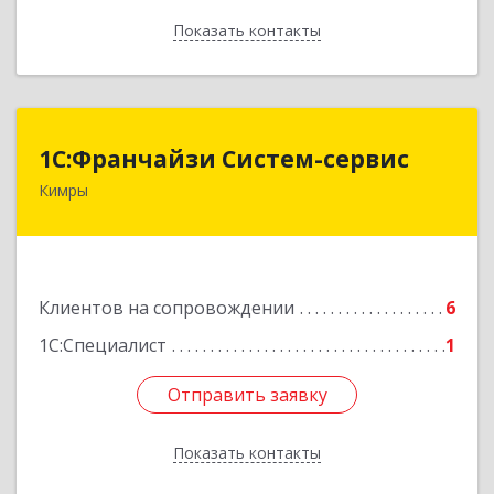
Показать контакты
Назад
1С:Франчайзи Систем-сервис
1С:Франчайзи Систем-сервис
Кимры
171506, Тверская обл, Кимры г, Карла
Либкнехта ул, дом № 25
Подробнее
Клиентов на сопровождении
6
1С:Специалист
1
Отправить заявку
Отправить заявку
Показать контакты
Назад