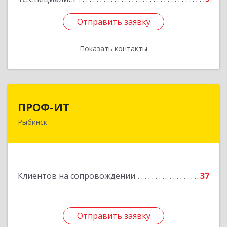
Отправить заявку
Отправить заявку
Показать контакты
Назад
ПРОФ-ИТ
ПРОФ-ИТ
Рыбинск
152901, Ярославская обл, Рыбинский р-н,
Рыбинск г, Крестовая ул, дом № 50, оф.6
Подробнее
Клиентов на сопровождении
37
Отправить заявку
Отправить заявку