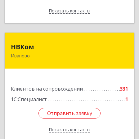
Показать контакты
Назад
НВКом
НВКом
Иваново
153000, Ивановская обл, Иваново г, Аптечный
пер, дом № 11, оф.8
Подробнее
Клиентов на сопровождении
331
1С:Специалист
1
Отправить заявку
Отправить заявку
Показать контакты
Назад