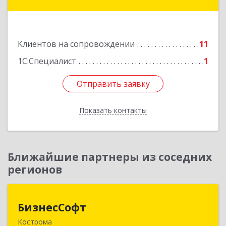
Залесский г, Менделеева ул, дом № 18, кв.7
Подробнее
Клиентов на сопровождении
11
1С:Специалист
1
Отправить заявку
Отправить заявку
Показать контакты
Назад
Ближайшие партнеры из соседних
регионов
БизнесСофт
БизнесСофт
Кострома
156016, Костромская обл, Кострома г,