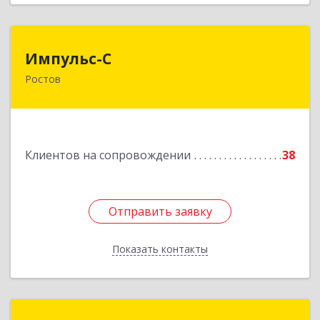
Импульс-С
Импульс-С
Ростов
152151, Ярославская обл, Ростовский р-н,
Ростов г, Карла Маркса ул, дом № 10
Подробнее
Клиентов на сопровождении
38
Отправить заявку
Отправить заявку
Показать контакты
Назад