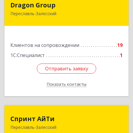
Dragon Group
Dragon Group
Переславль-Залесский
152020, Ярославская обл, Переславль-
Залесский г, Советская ул, дом № 37, оф.304, 307
Подробнее
Клиентов на сопровождении
19
1С:Специалист
1
Отправить заявку
Отправить заявку
Показать контакты
Назад
Спринт АйТи
Спринт АйТи
Переславль-Залесский
152025, Ярославская обл, Переславль-