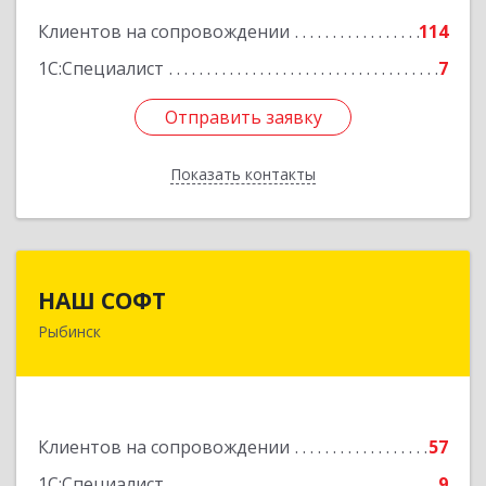
Клиентов на сопровождении
114
1С:Специалист
7
Отправить заявку
Отправить заявку
Показать контакты
Назад
НАШ СОФТ
НАШ СОФТ
Рыбинск
152903, Ярославская обл, Рыбинский р-н,
Рыбинск г, Свободы ул, дом № 6-4
Подробнее
Клиентов на сопровождении
57
1С:Специалист
9