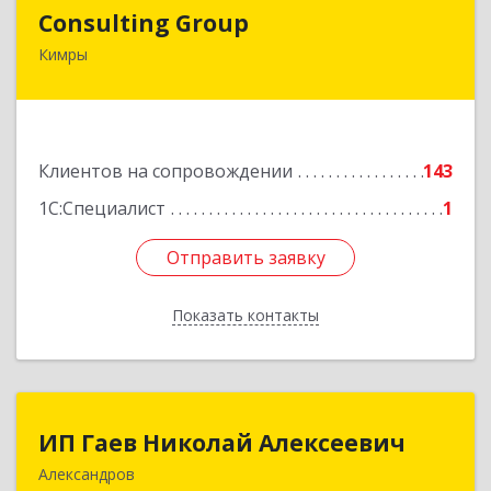
Consulting Group
Consulting Group
Кимры
171507, Тверская обл, Кимры г, Малая Садовая
ул, дом № 46
Подробнее
Клиентов на сопровождении
143
1С:Специалист
1
Отправить заявку
Отправить заявку
Показать контакты
Назад
ИП Гаев Николай Алексеевич
ИП Гаев Николай Алексеевич
Александров
601650, Владимирская обл, Александровский р-