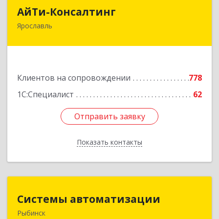
АйТи-Консалтинг
АйТи-Консалтинг
Ярославль
150007, Ярославская обл, Ярославль г, Урочская
ул, дом № 19, пом.28
Подробнее
Клиентов на сопровождении
778
1С:Специалист
62
Отправить заявку
Отправить заявку
Показать контакты
Назад
Системы автоматизации
Системы автоматизации
Рыбинск
152934, Ярославская обл, Рыбинский р-н,