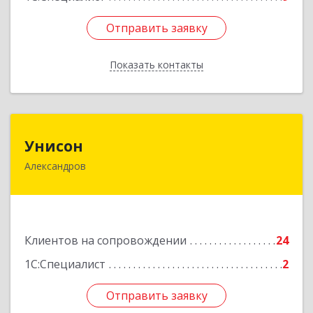
Отправить заявку
Отправить заявку
Показать контакты
Назад
Унисон
Унисон
Александров
601650, Владимирская обл, Александровский р-
н, Александров г, Ленина ул, дом № 13,
строение 6, каб.301
Подробнее
Клиентов на сопровождении
24
1С:Специалист
2
Отправить заявку
Отправить заявку