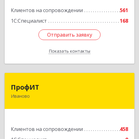
Подробнее
Клиентов на сопровождении
561
1С:Специалист
168
Отправить заявку
Отправить заявку
Показать контакты
Назад
ПрофИТ
ПрофИТ
Иваново
153000, Ивановская обл, г.о. город Иваново,
Иваново г, Конспиративный пер, дом № 7,
оф.1001
Подробнее
Клиентов на сопровождении
458