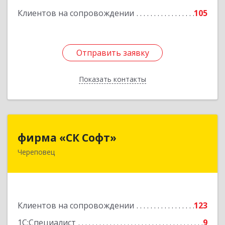
ком.74
Клиентов на сопровождении
105
Подробнее
Отправить заявку
Отправить заявку
Показать контакты
Назад
фирма «СК Софт»
фирма «СК Софт»
Череповец
162612, Вологодская обл, г.о. город Череповец,
Череповец г, Суворова ул, дом № 6, этаж 2,
оф.6Г
Подробнее
Клиентов на сопровождении
123
1С:Специалист
9