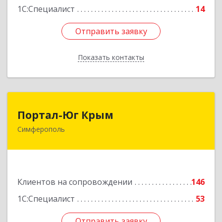
1С:Специалист
14
Отправить заявку
Отправить заявку
Показать контакты
Назад
Портал-Юг Крым
Портал-Юг Крым
Симферополь
295015, Крым Респ, Симферополь г, Козлова ул,
дом № 27
Подробнее
Клиентов на сопровождении
146
1С:Специалист
53
Отправить заявку
Отправить заявку