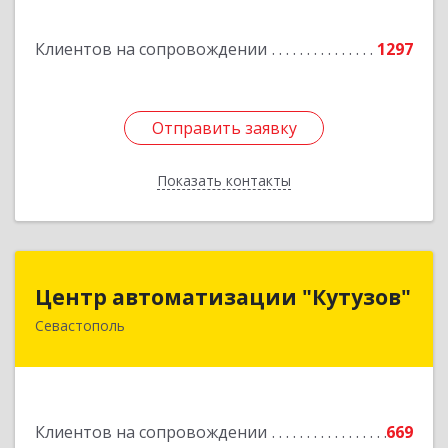
Клиентов на сопровождении
1297
Отправить заявку
Отправить заявку
Показать контакты
Назад
Центр автоматизации "Кутузов"
Центр автоматизации "Кутузов"
Севастополь
299011, Севастополь г, Генерала Петрова ул,
дом № 20, корпус 1, оф.1
Подробнее
Клиентов на сопровождении
669