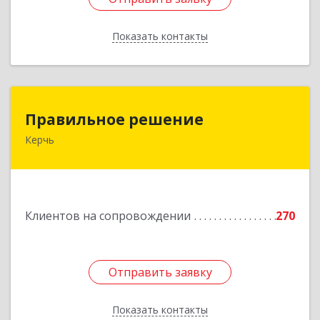
Показать контакты
Назад
Правильное решение
Правильное решение
Керчь
298330, Крым Респ, Керчь г, Адмиралтейский
проезд, дом № 1
Подробнее
Клиентов на сопровождении
270
Отправить заявку
Отправить заявку
Показать контакты
Назад