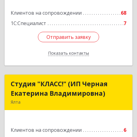
Подробнее
Клиентов на сопровождении
68
1С:Специалист
7
Отправить заявку
Отправить заявку
Показать контакты
Назад
Студия "КЛАСС!" (ИП Черная
Студия "КЛАСС!" (ИП Черная
Екатерина Владимировна)
Екатерина Владимировна)
Ялта
98600, г. Ялта, ул. Свердлова, 24
Подробнее
Клиентов на сопровождении
6