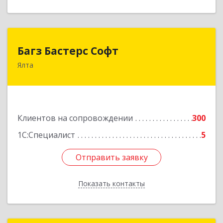
Багз Бастерс Софт
Багз Бастерс Софт
Ялта
298603, Крым Респ, Ялта г, Свердлова ул, дом №
34
Подробнее
Клиентов на сопровождении
300
1С:Специалист
5
Отправить заявку
Отправить заявку
Показать контакты
Назад