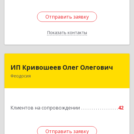
Отправить заявку
Отправить заявку
Показать контакты
Назад
ИП Кривошеев Олег Олегович
ИП Кривошеев Олег Олегович
Феодосия
Подробнее
Клиентов на сопровождении
42
Отправить заявку
Отправить заявку