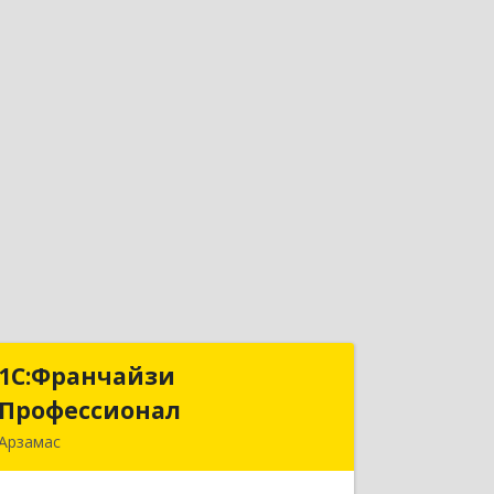
1С:Франчайзи
1С:Франчайзи
Профессионал
Профессионал
Арзамас
607227, Нижегородская обл, Арзамас
г, Кирова ул, дом № 56, кв.6