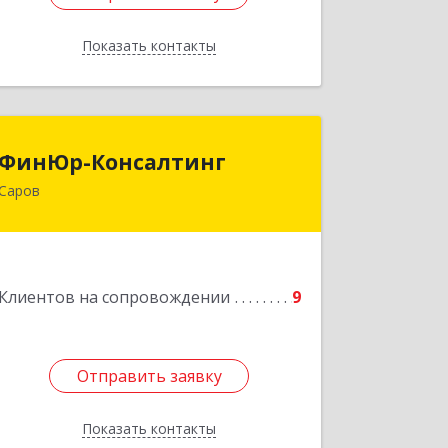
Показать контакты
Назад
ФинЮр-Консалтинг
ФинЮр-Консалтинг
Саров
607190, Нижегородская обл, Саров г,
Куйбышева ул, дом № 11
Подробнее
Клиентов на сопровождении
9
Отправить заявку
Отправить заявку
Показать контакты
Назад