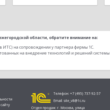
жегородской области, обратите внимание на:
в ИТС) на сопровождении у партнера фирмы 1С.
стованных на внедрение технологий и решений системы
Телефон:
+7 (495) 737-92-57
льности
Email:
site_v8@1c.ru
 сайту
Отдел продаж:
г. Москва
,
улица