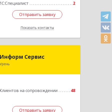
1С:Специалист
2
Отправить заявку
Отправить заявку
Показать контакты
Назад
Информ Сервис
Информ Сервис
Урень
606800, Нижегородская обл, Уренский
р-н, Урень г, Ленина ул, дом № 95 А
Подробнее
Клиентов на сопровождении
48
Отправить заявку
Отправить заявку