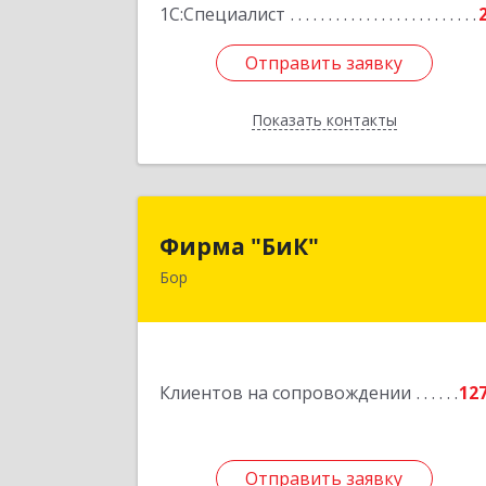
1С:Специалист
Отправить заявку
Отправить заявку
Показать контакты
Назад
Фирма "БиК
Фирма "БиК"
Бор
606440, Нижегородская обл, Бор г
Советская ул, дом № 1
Подробне
Клиентов на сопровождении
12
Отправить заявку
Отправить заявку