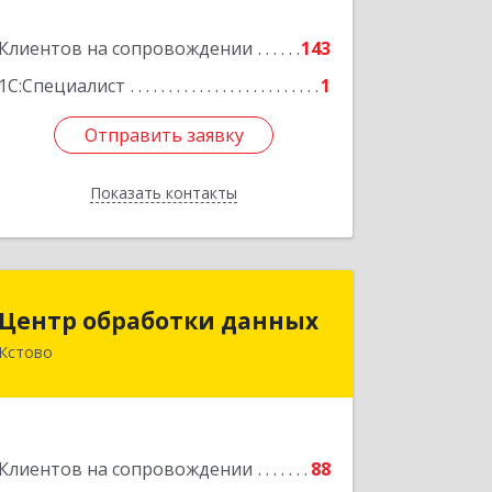
Клиентов на сопровождении
143
Подробнее
1С:Специалист
1
Отправить заявку
Отправить заявку
Показать контакты
Назад
Центр обработки данных
Центр обработки данных
Кстово
607650, Нижегородская обл, Кстово г,
Победы пр-кт, дом № 14
Подробнее
Клиентов на сопровождении
88