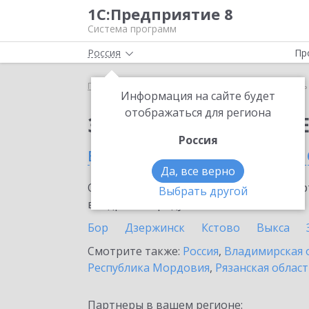
1С:Предприятие 8
Система программ
Россия
Пр
Главная
Сервисы ИТС
Модуль 1C:EDI
Модуль 
Информация на сайте будет
отображаться для региона
Заказать Модуль 1C:E
Россия
в Нижегородской обла
Да, все верно
Ознакомьтесь с информационными карт
Выбрать другой
внедрение продукта.
Бор
Дзержинск
Кстово
Выкса
Смотрите также:
Россия
,
Владимирская 
Республика Мордовия
,
Рязанская облас
Партнеры в вашем регионе: