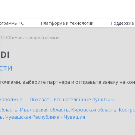
ограммы 1С
Платформа и технологии
Поддержка 
1C:EDI в Нижегородской области
DI
сти
очками, выберите партнёра и отправьте заявку на ко
Заволжье
Показать все населенные
пункты
область
,
Ивановская область
,
Кировская область
,
Костро
ть
,
Чувашская Республика - Чувашия