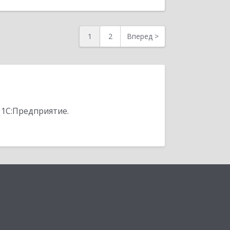
1
2
Вперед
>
 1С:Предприятие.