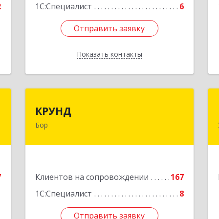
2
1С:Специалист
6
Отправить заявку
Отправить заявку
Показать контакты
Назад
"
КРУНД
КРУНД
Бор
,
606440, Нижегородская обл, Бор г,
1
Профсоюзная ул, дом № 6
е
Подробнее
7
Клиентов на сопровождении
167
1С:Специалист
8
Отправить заявку
Отправить заявку