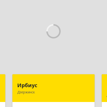
Н
Ирбиус
Ирбиус
Дзержинск
д
606016, Нижегородская обл,
д
Дзержинск г, Студенческая ул, дом №
,
30