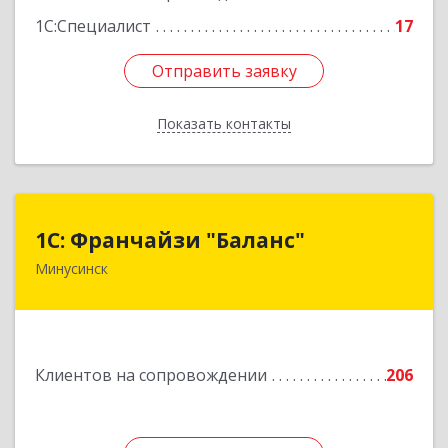
Подробнее
1С:Специалист
17
Отправить заявку
Отправить заявку
Показать контакты
Назад
1С: Франчайзи "Баланс"
1С: Франчайзи "Баланс"
Минусинск
662610, Красноярский край, Минусинск г,
Абаканская ул, дом № 43а, пом.14
Подробнее
Клиентов на сопровождении
206