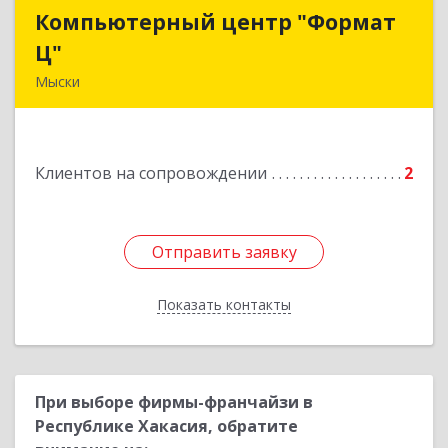
Компьютерный центр "Формат
Компьютерный центр "Формат
Ц"
Ц"
Мыски
652840, Кемеровская обл, Мыски г, Вахрушева
ул, д. 7, кв. 48
Клиентов на сопровождении
2
Подробнее
Отправить заявку
Отправить заявку
Показать контакты
Назад
При выборе фирмы-франчайзи в
Республике Хакасия, обратите