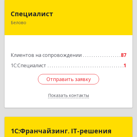
Специалист
Специалист
Белово
Кемеровская обл, Белово г, Ленина ул, дом №
31-2
Подробнее
Клиентов на сопровождении
87
1С:Специалист
1
Отправить заявку
Отправить заявку
Показать контакты
Назад
1С:Франчайзинг. IT-решения
1С:Франчайзинг. IT-решения