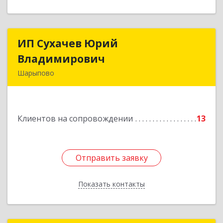
ИП Сухачев Юрий
ИП Сухачев Юрий
Владимирович
Владимирович
Шарыпово
662313, Красноярский край, Шарыпово г,
Пионерный мкр, 27/2, кв.203
Клиентов на сопровождении
13
Подробнее
Отправить заявку
Отправить заявку
Показать контакты
Назад