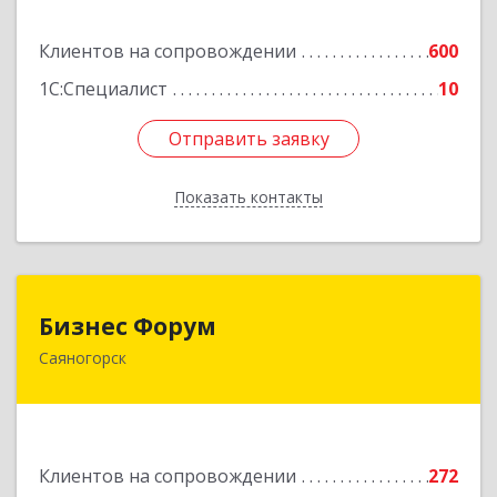
Подробнее
Клиентов на сопровождении
600
1С:Специалист
10
Отправить заявку
Отправить заявку
Показать контакты
Назад
Бизнес Форум
Бизнес Форум
Саяногорск
655603, Хакасия Респ, Саяногорск г, Советский
мкр, дом № 2, кв.262
Подробнее
Клиентов на сопровождении
272