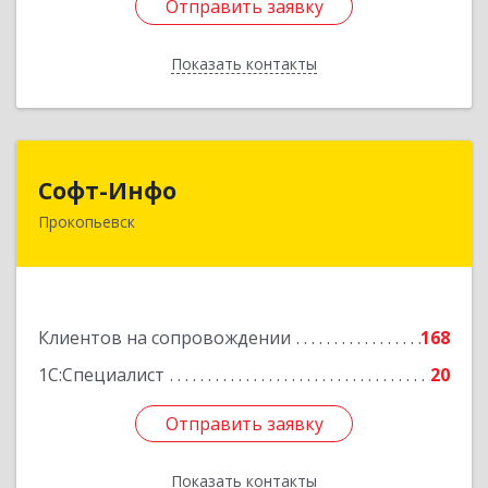
Отправить заявку
Отправить заявку
Показать контакты
Назад
Софт-Инфо
Софт-Инфо
Прокопьевск
653039, Кемеровская область - Кузбасс,
Прокопьевск г, Институтская ул, дом № 9а,
оф.15
Подробнее
Клиентов на сопровождении
168
1С:Специалист
20
Отправить заявку
Отправить заявку
Показать контакты
Назад