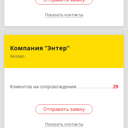
Показать контакты
Назад
Компания "Энтер"
Компания "Энтер"
Белово
652600, Кемеровская обл, Белово г, Почтовый
пер, дом № 2, пом.2
Подробнее
Клиентов на сопровождении
29
Отправить заявку
Отправить заявку
Показать контакты
Назад