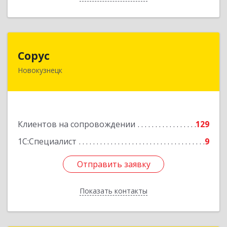
Сорус
Сорус
Новокузнецк
654005, Кемеровская область - Кузбасс,
Новокузнецк г, Строителей пр-кт, дом № 38,
кв.11
Подробнее
Клиентов на сопровождении
129
1С:Специалист
9
Отправить заявку
Отправить заявку
Показать контакты
Назад