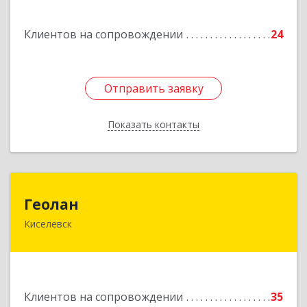
Подробнее
Клиентов на сопровождении
24
Отправить заявку
Отправить заявку
Показать контакты
Назад
Геолан
Геолан
Киселевск
652700, Кемеровская обл, Киселевск г,
Транспортная ул, дом № 54
Подробнее
Клиентов на сопровождении
35