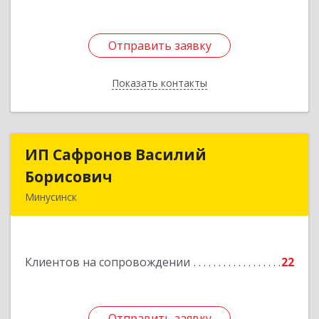
Отправить заявку
Отправить заявку
Показать контакты
Назад
ИП Сафронов Василий
ИП Сафронов Василий
Борисович
Борисович
Минусинск
662608, Красноярский край, Минусинск г,
Пушкина ул, дом № 8, кв.2
Клиентов на сопровождении
22
Подробнее
Отправить заявку
Отправить заявку