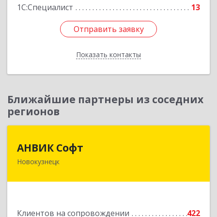
1С:Специалист
13
Отправить заявку
Отправить заявку
Показать контакты
Назад
Ближайшие партнеры из соседних
регионов
АНВИК Софт
АНВИК Софт
Новокузнецк
654079, Кемеровская область - Кузбасс,
Новокузнецкий г.о, Новокузнецк г,
Куйбышевский р-н, Невского ул, дом № 1, этаж
2
Клиентов на сопровождении
422