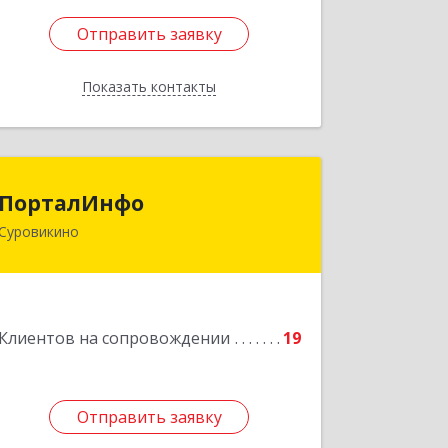
Отправить заявку
Отправить заявку
Показать контакты
Назад
ПорталИнфо
ПорталИнфо
Суровикино
404414, г.Суровкино Волгоградской
обл. ул. 1-й мкр д.21 кв 9
Подробнее
Клиентов на сопровождении
19
Отправить заявку
Отправить заявку