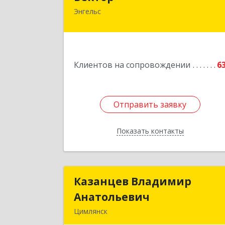
Энгельс
413107, Саратовская обл, Энгельс г
Трудовая ул, дом № 12/1, квартир
№21
Подробне
Клиентов на сопровождении
6
Отправить заявку
Отправить заявку
Показать контакты
Назад
Казанцев Владимир
Казанцев Владими
Анатольевич
Анатольеви
Цимлянск
347 320, 347320, Ростовская обл