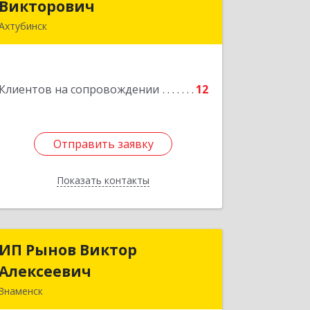
Викторович
Викторович
Ахтубинск
416500, Астраханская обл,
Ахтубинский р-н, Ахтубинск г,
Ст.Лаврентьева ул, дом № 2, кв.48
Клиентов на сопровождении
12
Подробнее
Отправить заявку
Отправить заявку
Показать контакты
Назад
ИП Рынов Виктор
ИП Рынов Виктор
Алексеевич
Алексеевич
Знаменск