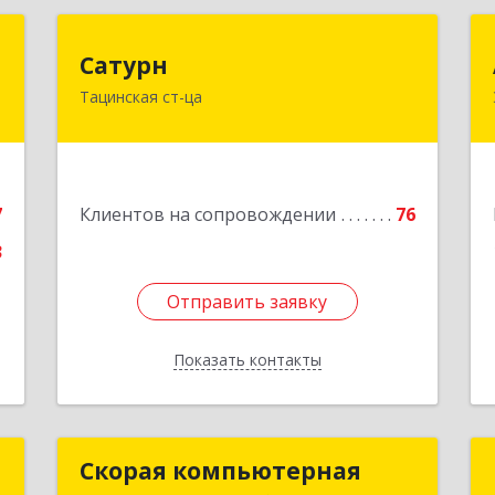
т
Сатурн
Сатурн
и
Тацинская ст-ца
347060, Ростовская область,
Тацинский район, ст-ца Тацинская,
,
ул.М.Горького, дом № 54
,
6
Подробнее
7
Клиентов на сопровождении
76
е
3
Отправить заявку
Отправить заявку
Показать контакты
Назад
р
Скорая компьютерная
Скорая компьютерная