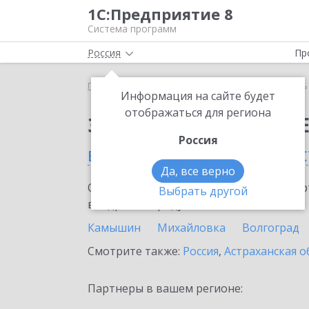
1С:Предприятие 8
Система программ
Россия
Пр
Главная
Сервисы ИТС
Модуль 1C:EDI
Модуль 
Информация на сайте будет
отображаться для региона
Заказать Модуль 1C:E
Россия
в Волгоградской облас
Да, все верно
Ознакомьтесь с информационными карт
Выбрать другой
внедрение продукта.
Камышин
Михайловка
Волгоград
Смотрите также:
Россия
,
Астраханская о
Партнеры в вашем регионе: