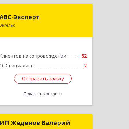
АВС-Эксперт
АВС-Эксперт
Энгельс
413105, Саратовская обл, Энгельс г,
Минская ул, дом № 18/1
Подробнее
Клиентов на сопровождении
52
1С:Специалист
2
Отправить заявку
Отправить заявку
Показать контакты
Назад
ИП Жеденов Валерий
ИП Жеденов Валерий