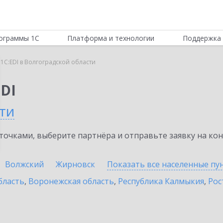
ограммы 1С
Платформа и технологии
Поддержка 
1C:EDI в Волгоградской области
DI
ти
очками, выберите партнёра и отправьте заявку на ко
Волжский
Жирновск
Показать все населенные
пу
бласть
,
Воронежская область
,
Республика Калмыкия
,
Рос