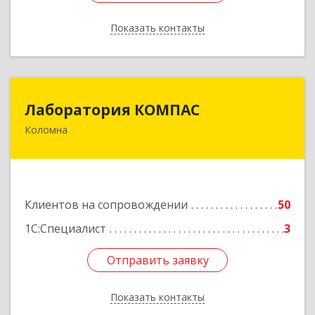
Показать контакты
Назад
Лаборатория КОМПАС
Лаборатория КОМПАС
Коломна
140415, Московская обл, Коломна г, Л.Толстого
ул, дом № 2
Подробнее
Клиентов на сопровождении
50
1С:Специалист
3
Отправить заявку
Отправить заявку
Показать контакты
Назад