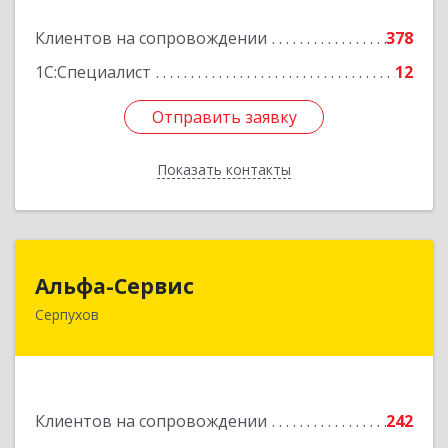
Подробнее
Клиентов на сопровождении
378
1С:Специалист
12
Отправить заявку
Отправить заявку
Показать контакты
Назад
Альфа-Сервис
Альфа-Сервис
Серпухов
142200, Московская обл, Серпухов г,
Красноармейская ул, дом № 35/60
Подробнее
Клиентов на сопровождении
242