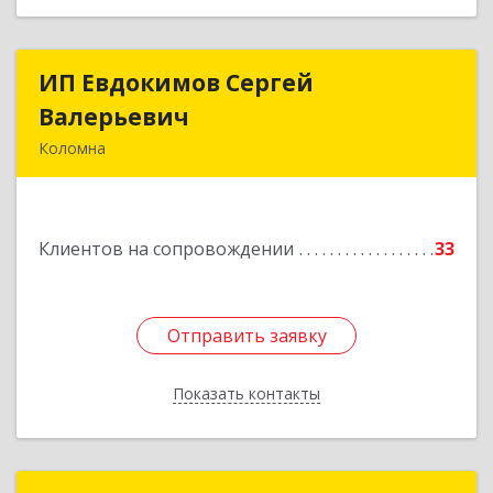
ИП Евдокимов Сергей
ИП Евдокимов Сергей
Валерьевич
Валерьевич
Коломна
140400, Московская обл, Коломна г,
Толстикова ул, дом № 1а, кв.9
Клиентов на сопровождении
33
Подробнее
Отправить заявку
Отправить заявку
Показать контакты
Назад