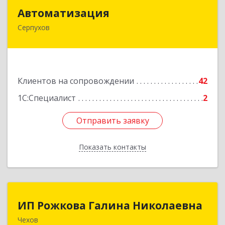
Автоматизация
Автоматизация
Серпухов
142205, Московская обл, Серпухов г,
Комсомольская ул, дом № 4а, кв.136
Подробнее
Клиентов на сопровождении
42
1С:Специалист
2
Отправить заявку
Отправить заявку
Показать контакты
Назад
ИП Рожкова Галина Николаевна
ИП Рожкова Галина Николаевна
Чехов
142306, Московская обл, Чеховский р-н, Чехов