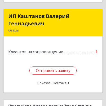
ИП Каштанов Валерий
ИП Каштанов Валерий
Геннадьевич
Геннадьевич
Озеры
140560, Московская обл, Озерский р-н, Озеры г,
Ленина ул, дом № 202
Клиентов на сопровождении
1
Подробнее
Отправить заявку
Отправить заявку
Показать контакты
Назад