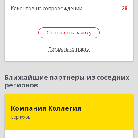
Клиентов на сопровождении
28
Отправить заявку
Отправить заявку
Показать контакты
Назад
Ближайшие партнеры из соседних
регионов
Компания Коллегия
Компания Коллегия
Серпухов
142211, Московская обл, Серпухов г, Оборонная
ул, дом № 19