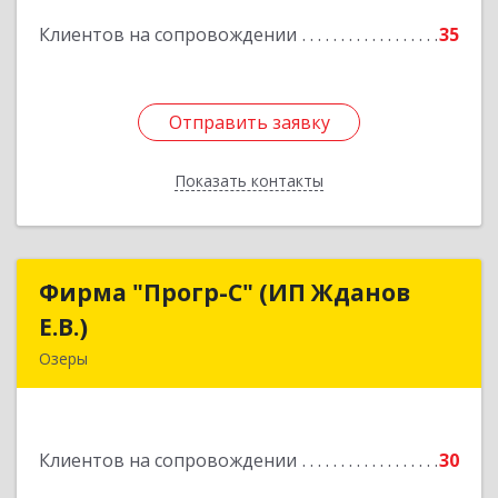
Подробнее
Клиентов на сопровождении
35
Отправить заявку
Отправить заявку
Показать контакты
Назад
Фирма "Прогр-С" (ИП Жданов
Фирма "Прогр-С" (ИП Жданов
Е.В.)
Е.В.)
Озеры
140563, Московская обл, Озерский р-н, Озеры г,
им Маршала Катукова мкр, дом № 16, кв.27
Клиентов на сопровождении
30
Подробнее