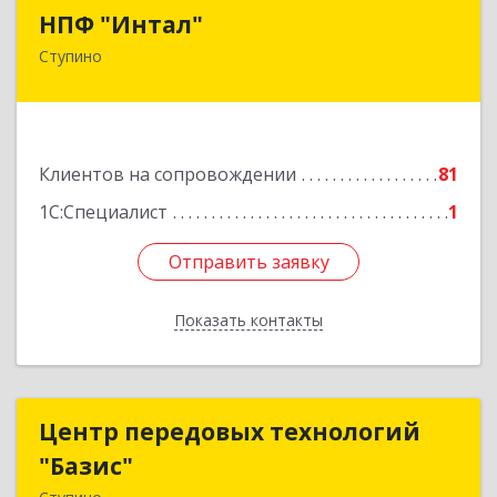
НПФ "Интал"
НПФ "Интал"
Ступино
142800, Московская обл, Ступинский р-н,
Ступино г, Чайковского ул, дом № 5а, оф.34
Подробнее
Клиентов на сопровождении
81
1С:Специалист
1
Отправить заявку
Отправить заявку
Показать контакты
Назад
Центр передовых технологий
Центр передовых технологий
"Базис"
"Базис"