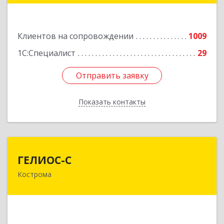
Подробнее
Клиентов на сопровождении
1009
1С:Специалист
29
Отправить заявку
Отправить заявку
Показать контакты
Назад
ГЕЛИОС-С
ГЕЛИОС-С
Кострома
156026, Костромская обл, г.о. город Кострома,
Кострома г, Советская ул, дом № 136а
Подробнее