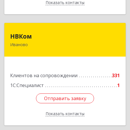
Показать контакты
Назад
НВКом
НВКом
Иваново
153000, Ивановская обл, Иваново г, Аптечный
пер, дом № 11, оф.8
Подробнее
Клиентов на сопровождении
331
1С:Специалист
1
Отправить заявку
Отправить заявку
Показать контакты
Назад