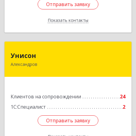
Отправить заявку
Отправить заявку
Показать контакты
Назад
Унисон
Унисон
Александров
601650, Владимирская обл, Александровский р-
н, Александров г, Ленина ул, дом № 13,
строение 6, каб.301
Подробнее
Клиентов на сопровождении
24
1С:Специалист
2
Отправить заявку
Отправить заявку