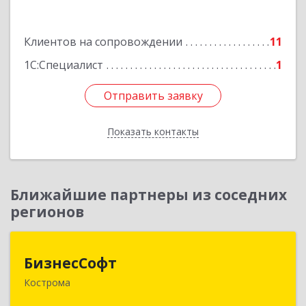
Подробнее
Клиентов на сопровождении
11
1С:Специалист
1
Отправить заявку
Отправить заявку
Показать контакты
Назад
Ближайшие партнеры из соседних
регионов
БизнесСофт
БизнесСофт
Кострома
156016, Костромская обл, Кострома г,
Профсоюзная ул, дом № 14а, пом.1, каб. 3