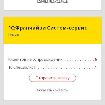
Показать контакты
Назад
1С:Франчайзи Систем-сервис
1С:Франчайзи Систем-сервис
Кимры
171506, Тверская обл, Кимры г, Карла
Либкнехта ул, дом № 25
Подробнее
Клиентов на сопровождении
6
1С:Специалист
1
Отправить заявку
Отправить заявку
Показать контакты
Назад