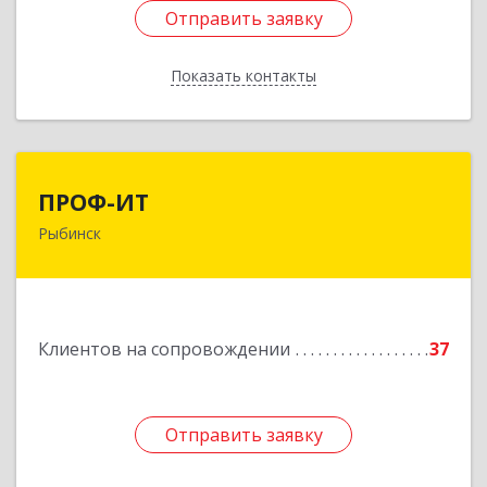
Отправить заявку
Отправить заявку
Показать контакты
Назад
ПРОФ-ИТ
ПРОФ-ИТ
Рыбинск
152901, Ярославская обл, Рыбинский р-н,
Рыбинск г, Крестовая ул, дом № 50, оф.6
Подробнее
Клиентов на сопровождении
37
Отправить заявку
Отправить заявку