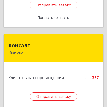
Отправить заявку
Отправить заявку
Показать контакты
Назад
Консалт
Консалт
Иваново
153000, Ивановская обл, Иваново г, Жарова ул,
дом № 3, оф.7001
Подробнее
Клиентов на сопровождении
387
Отправить заявку
Отправить заявку