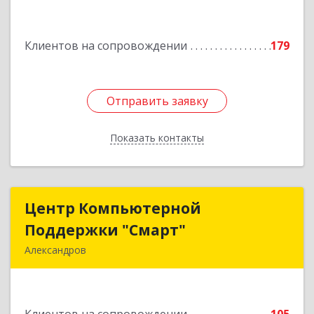
Подробнее
Клиентов на сопровождении
179
Отправить заявку
Отправить заявку
Показать контакты
Назад
Центр Компьютерной
Центр Компьютерной
Поддержки "Смарт"
Поддержки "Смарт"
Александров
601650, Владимирская обл, Александровский р-
н, Александров г, Институтская ул, дом № 1,
ком.74