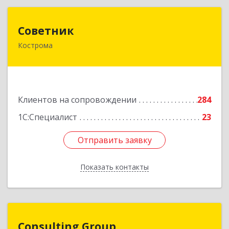
Советник
Советник
Кострома
156000, Костромская обл, Кострома г, Ерохова
ул, дом № 3а, пом.2-12
Подробнее
Клиентов на сопровождении
284
1С:Специалист
23
Отправить заявку
Отправить заявку
Показать контакты
Назад
Consulting Group
Consulting Group