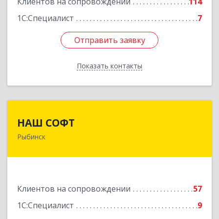
Клиентов на сопровождении
114
1С:Специалист
7
Отправить заявку
Отправить заявку
Показать контакты
Назад
НАШ СОФТ
НАШ СОФТ
Рыбинск
152903, Ярославская обл, Рыбинский р-н,
Рыбинск г, Свободы ул, дом № 6-4
Подробнее
Клиентов на сопровождении
57
1С:Специалист
9