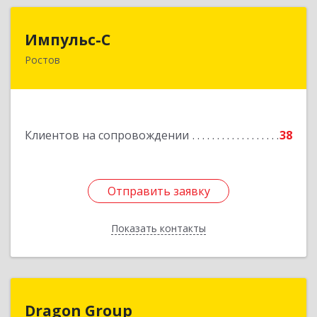
Импульс-С
Импульс-С
Ростов
152151, Ярославская обл, Ростовский р-н,
Ростов г, Карла Маркса ул, дом № 10
Подробнее
Клиентов на сопровождении
38
Отправить заявку
Отправить заявку
Показать контакты
Назад
Dragon Group
Dragon Group