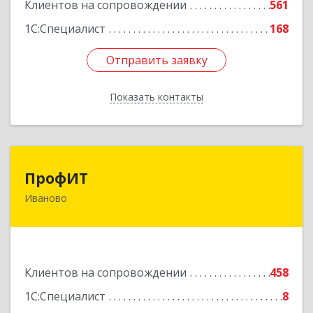
Клиентов на сопровождении
561
1С:Специалист
168
Отправить заявку
Отправить заявку
Показать контакты
Назад
ПрофИТ
ПрофИТ
Иваново
153000, Ивановская обл, г.о. город Иваново,
Иваново г, Конспиративный пер, дом № 7,
оф.1001
Подробнее
Клиентов на сопровождении
458
1С:Специалист
8