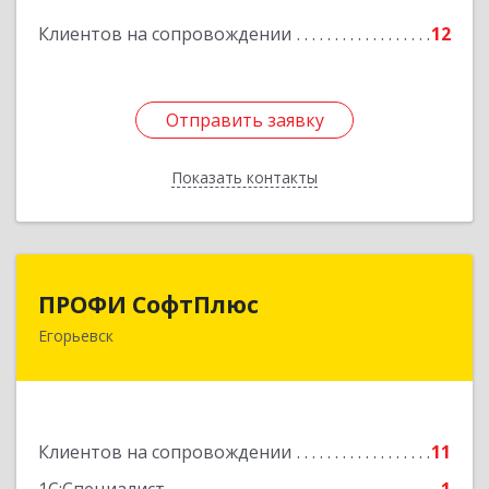
Подробнее
Клиентов на сопровождении
12
Отправить заявку
Отправить заявку
Показать контакты
Назад
ПРОФИ СофтПлюс
ПРОФИ СофтПлюс
Егорьевск
140301, Московская обл, Егорьевск г,
Парижской Коммуны ул, дом № 1Б, кв.316
Подробнее
Клиентов на сопровождении
11