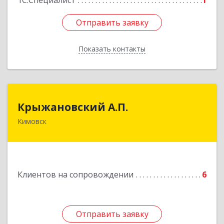
1С:Специалист
1
Отправить заявку
Отправить заявку
Показать контакты
Назад
Крыжановский А.П.
Крыжановский А.П.
Кимовск
301720, Тульская область, г.Кимовск ,
ул.Белинского, д.16, кв.1
Подробнее
Клиентов на сопровождении
6
Отправить заявку
Отправить заявку