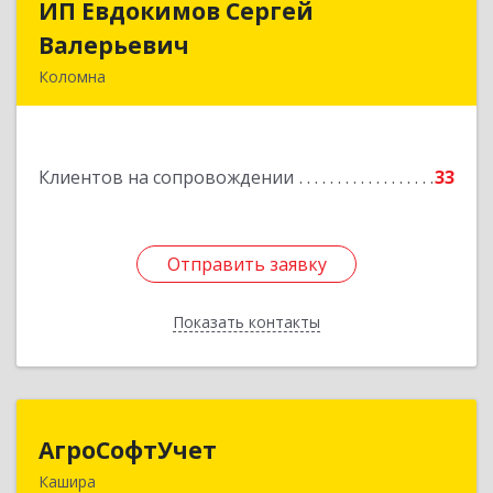
ИП Евдокимов Сергей
ИП Евдокимов Сергей
Валерьевич
Валерьевич
Коломна
140400, Московская обл, Коломна г,
Толстикова ул, дом № 1а, кв.9
Клиентов на сопровождении
33
Подробнее
Отправить заявку
Отправить заявку
Показать контакты
Назад
АгроСофтУчет
АгроСофтУчет
Кашира
142932, Московская обл, г.о.Кашира, Каменка д,