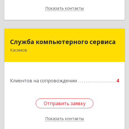
Показать контакты
Назад
Служба компьютерного сервиса
Служба компьютерного сервиса
Касимов
391300, Рязанская обл., г.Касимов, ул.Советская
136
Подробнее
Клиентов на сопровождении
4
Отправить заявку
Отправить заявку
Показать контакты
Назад