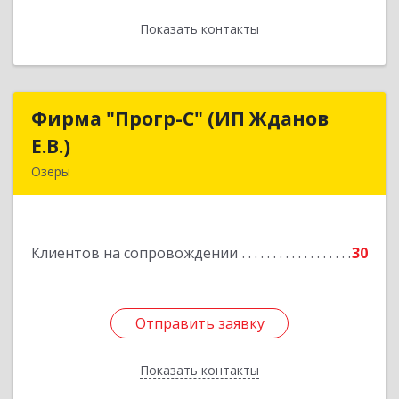
Показать контакты
Назад
Фирма "Прогр-С" (ИП Жданов
Фирма "Прогр-С" (ИП Жданов
Е.В.)
Е.В.)
Озеры
140563, Московская обл, Озерский р-н, Озеры г,
им Маршала Катукова мкр, дом № 16, кв.27
Клиентов на сопровождении
30
Подробнее
Отправить заявку
Отправить заявку
Показать контакты
Назад