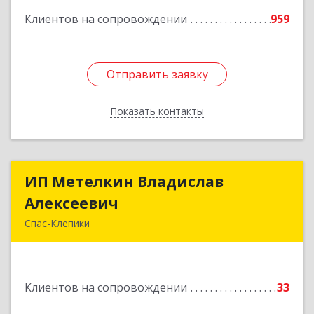
Клиентов на сопровождении
959
Подробнее
Отправить заявку
Отправить заявку
Показать контакты
Назад
ИП Метелкин Владислав
ИП Метелкин Владислав
Алексеевич
Алексеевич
Спас-Клепики
391030, Рязанская обл, Спас-Клепики г, 1 Мая ул,
дом № 10
Клиентов на сопровождении
33
Подробнее