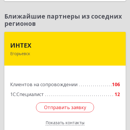
Ближайшие партнеры из соседних
регионов
ИНТЕХ
ИНТЕХ
Егорьевск
140300, Московская обл, Егорьевск г, 5-й мкр,
дом № 10, оф.2
Подробнее
Клиентов на сопровождении
106
1С:Специалист
12
Отправить заявку
Отправить заявку
Показать контакты
Назад