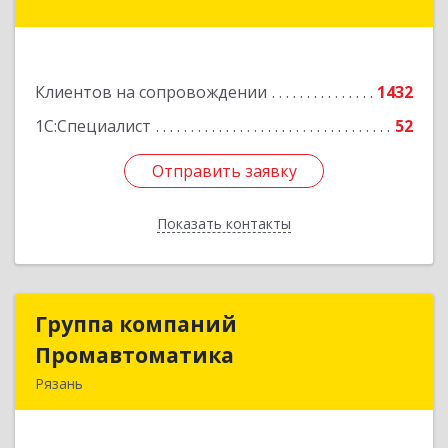
дом № 66
Подробнее
Клиентов на сопровождении
1432
1С:Специалист
52
Отправить заявку
Отправить заявку
Показать контакты
Назад
Группа компаний
Группа компаний
Промавтоматика
Промавтоматика
Рязань
390005, Рязанская обл, Рязань г, Татарская ул,
дом № 21