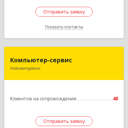
Отправить заявку
Отправить заявку
Показать контакты
Назад
Компьютер-сервис
Компьютер-сервис
Новомичуринск
391160, Рязанская обл, Пронский р-н,
Новомичуринск г, Смирягина пр-кт, дом № 27-
46
Подробнее
Клиентов на сопровождении
48
Отправить заявку
Отправить заявку