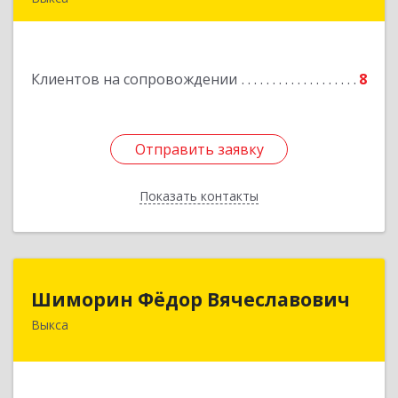
607060, Нижегородская обл, , Выкса г, Красная
пл., 16/61
Клиентов на сопровождении
8
Подробнее
Отправить заявку
Отправить заявку
Показать контакты
Назад
Шиморин Фёдор Вячеславович
Шиморин Фёдор Вячеславович
Выкса
Подробнее