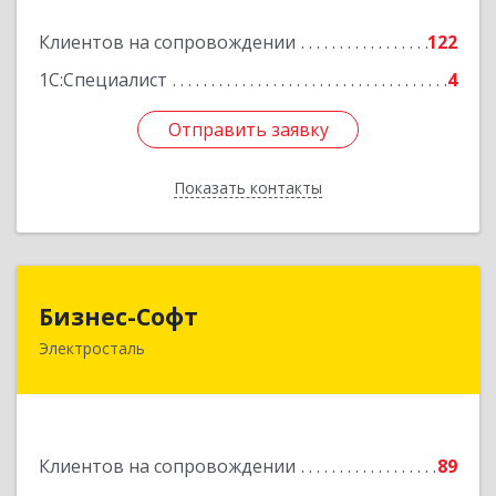
Подробнее
Клиентов на сопровождении
122
1С:Специалист
4
Отправить заявку
Отправить заявку
Показать контакты
Назад
Бизнес-Софт
Бизнес-Софт
Электросталь
144000, Московская обл, Электросталь г, Карла
Маркса ул, дом № 26
Подробнее
Клиентов на сопровождении
89