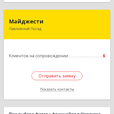
Майджести
Майджести
Павловский Посад
142502, Московская обл, Павлово-Посадский р-
н, Павловский Посад г, Южная ул, дом № 22,
кв.59
Подробнее
Клиентов на сопровождении
6
Отправить заявку
Отправить заявку
Показать контакты
Назад