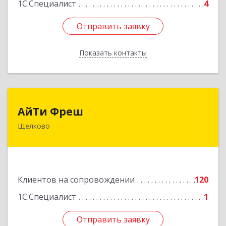
1С:Специалист
4
Отправить заявку
Отправить заявку
Показать контакты
Назад
АйТи Фреш
АйТи Фреш
Щелково
141100, Московская обл, Щелково г, Городской
округ Щелково, Ленина пл, дом № 5, ком.308
Подробнее
Клиентов на сопровождении
120
1С:Специалист
1
Отправить заявку
Отправить заявку