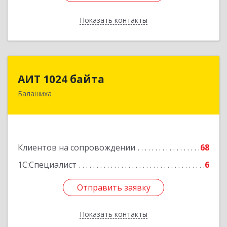
Показать контакты
Назад
АИТ 1024 байта
АИТ 1024 байта
Балашиха
143909, Московская обл, Балашиха г, Солнечная
ул, дом № 23, кв.104
Подробнее
Клиентов на сопровождении
68
1С:Специалист
6
Отправить заявку
Отправить заявку
Показать контакты
Назад