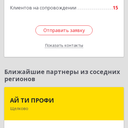
Клиентов на сопровождении
15
Отправить заявку
Отправить заявку
Показать контакты
Назад
Ближайшие партнеры из соседних
регионов
АЙ ТИ ПРОФИ
АЙ ТИ ПРОФИ
Щелково
141108, Московская обл, г.о. Щёлково,
Щёлково г, Заводская ул, дом № 1, пом.3