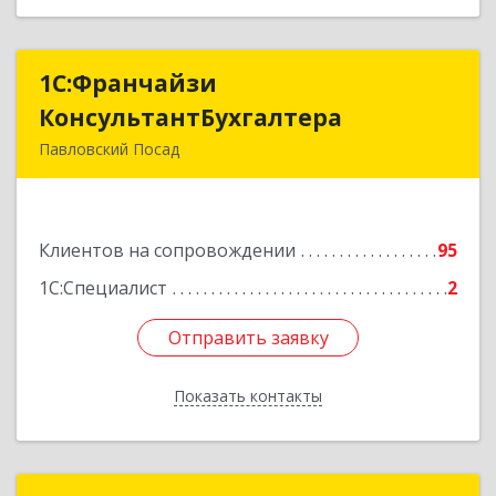
1С:Франчайзи
1С:Франчайзи
КонсультантБухгалтера
КонсультантБухгалтера
Павловский Посад
142500, Московская обл, Павловский Посад г,
Каляева ул, дом № 3, оф.38
Клиентов на сопровождении
95
Подробнее
1С:Специалист
2
Отправить заявку
Отправить заявку
Показать контакты
Назад