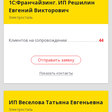
1С:Франчайзинг. ИП Решилин
1С:Франчайзинг. ИП Решилин
Евгений Викторович
Евгений Викторович
Электросталь
144006, Московская обл, Электросталь г,
Ленина пр-кт, дом № 04, корпус 2, кв.39
Клиентов на сопровождении
44
Подробнее
Отправить заявку
Отправить заявку
Показать контакты
Назад
ИП Веселова Татьяна Евгеньевна
ИП Веселова Татьяна Евгеньевна
Электросталь
144000, Московская обл, Электросталь г,