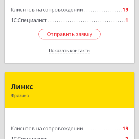
Клиентов на сопровождении
19
Подробнее
1С:Специалист
1
Отправить заявку
Отправить заявку
Показать контакты
Назад
Линкс
Линкс
Фрязино
141190, Московская обл, Фрязино г, Заводской
проезд, дом № 3, кв.133
Подробнее
Клиентов на сопровождении
19