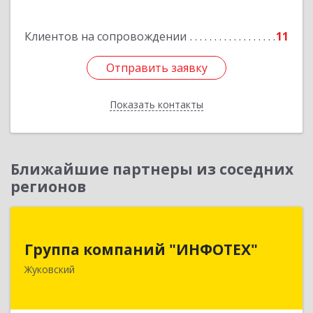
Клиентов на сопровождении
11
Отправить заявку
Отправить заявку
Показать контакты
Назад
Ближайшие партнеры из соседних
регионов
Группа компаний "ИНФОТЕХ"
Группа компаний "ИНФОТЕХ"
140180, Московская обл, Жуковский г, Чкалова
Жуковский
ул, дом № 37
Подробнее