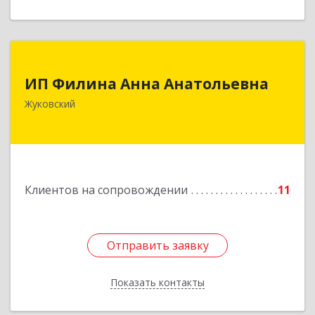
ИП Филина Анна Анатольевна
ИП Филина Анна Анатольевна
140180, Московская обл, Жуковский г,
Жуковский
Баженова ул, дом № 19, кв.20
Подробнее
Клиентов на сопровождении
11
Отправить заявку
Отправить заявку
Показать контакты
Назад