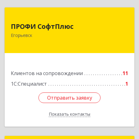
ПРОФИ СофтПлюс
ПРОФИ СофтПлюс
140301, Московская обл, Егорьевск г,
Егорьевск
Парижской Коммуны ул, дом № 1Б, кв.316
Подробнее
Клиентов на сопровождении
11
1С:Специалист
1
Отправить заявку
Отправить заявку
Показать контакты
Назад