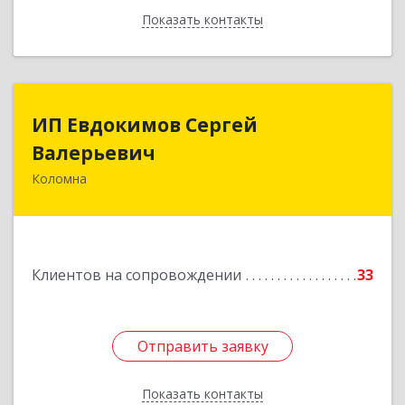
Показать контакты
Назад
ИП Евдокимов Сергей
ИП Евдокимов Сергей
Валерьевич
Валерьевич
Коломна
140400, Московская обл, Коломна г,
Толстикова ул, дом № 1а, кв.9
Подробнее
Клиентов на сопровождении
33
Отправить заявку
Отправить заявку
Показать контакты
Назад