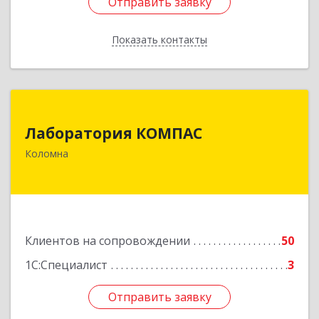
Отправить заявку
Отправить заявку
Показать контакты
Назад
Лаборатория КОМПАС
Лаборатория КОМПАС
140415, Московская обл, Коломна г, Л.Толстого
Коломна
ул, дом № 2
Подробнее
Клиентов на сопровождении
50
1С:Специалист
3
Отправить заявку
Отправить заявку