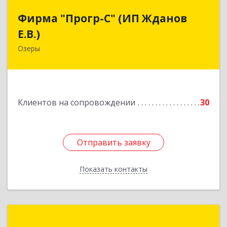
Фирма "Прогр-С" (ИП Жданов
Фирма "Прогр-С" (ИП Жданов
Е.В.)
Е.В.)
Озеры
140563, Московская обл, Озерский р-н, Озеры г,
им Маршала Катукова мкр, дом № 16, кв.27
Подробнее
Клиентов на сопровождении
30
Отправить заявку
Отправить заявку
Показать контакты
Назад
Майджести