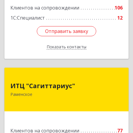
Клиентов на сопровождении
106
1С:Специалист
12
Отправить заявку
Отправить заявку
Показать контакты
Назад
ИТЦ "Сагиттариус"
ИТЦ "Сагиттариус"
140103, Московская обл, Раменское г,
Раменское
Приборостроителей ул, дом № 16А, кв.16
Подробнее
Клиентов на сопровождении
77