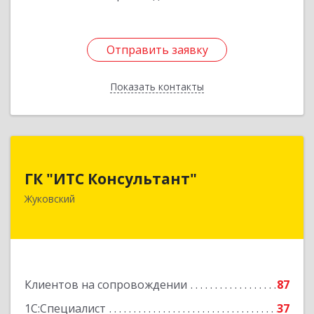
Отправить заявку
Отправить заявку
Показать контакты
Назад
ГК "ИТС Консультант"
ГК "ИТС Консультант"
140181, Московская обл, Жуковский г,
Жуковский
Ломоносова ул, дом № 29А, этаж 2, пом.3
Подробнее
Клиентов на сопровождении
87
1С:Специалист
37