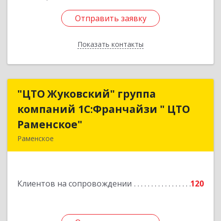
Отправить заявку
Отправить заявку
Показать контакты
Назад
"ЦТО Жуковский" группа
"ЦТО Жуковский" группа
компаний 1С:Франчайзи " ЦТО
компаний 1С:Франчайзи " ЦТО
Раменское"
Раменское"
Раменское
140100, Московская обл, Раменское г, Дергаево
д, Центральная ул, дом № 58А
Клиентов на сопровождении
120
Подробнее