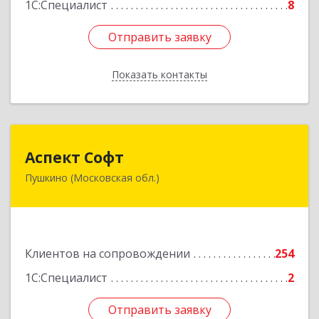
1С:Специалист
8
Отправить заявку
Отправить заявку
Показать контакты
Назад
Аспект Софт
Аспект Софт
Пушкино (Московская обл.)
141205, Московская обл, Пушкинский р-н,
Пушкино г, Московский пр-кт, дом № 44, пом.4
Подробнее
Клиентов на сопровождении
254
1С:Специалист
2
Отправить заявку
Отправить заявку