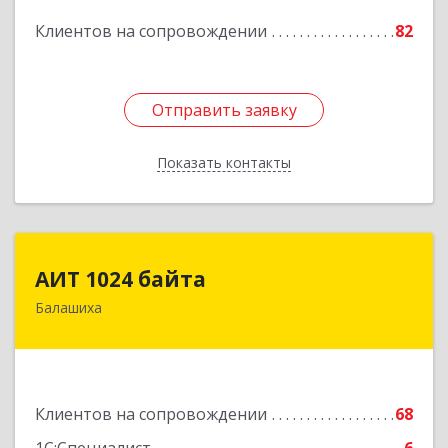
Подробнее
Клиентов на сопровождении
82
Отправить заявку
Отправить заявку
Показать контакты
Назад
АИТ 1024 байта
АИТ 1024 байта
Балашиха
143909, Московская обл, Балашиха г, Солнечная
ул, дом № 23, кв.104
Подробнее
Клиентов на сопровождении
68