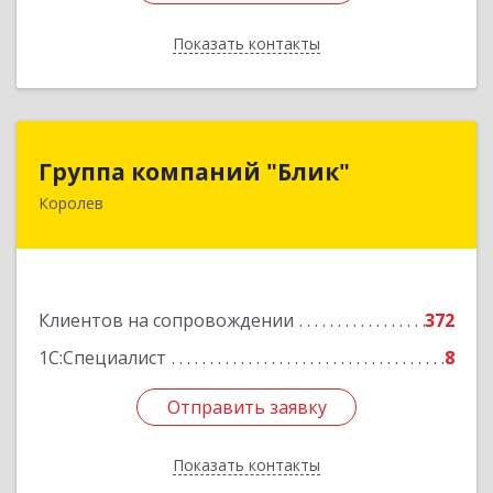
Показать контакты
Назад
Группа компаний "Блик"
Группа компаний "Блик"
Королев
141077, Московская обл, Королев г,
Октябрьский б-р, дом № 14
Подробнее
Клиентов на сопровождении
372
1С:Специалист
8
Отправить заявку
Отправить заявку
Показать контакты
Назад