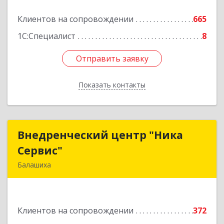
Подробнее
Клиентов на сопровождении
665
1С:Специалист
8
Отправить заявку
Отправить заявку
Показать контакты
Назад
Внедренческий центр "Ника
Внедренческий центр "Ника
Сервис"
Сервис"
Балашиха
143912, Московская обл, Балашиха г, Полевая
ул, дом № 3
Клиентов на сопровождении
372
Подробнее