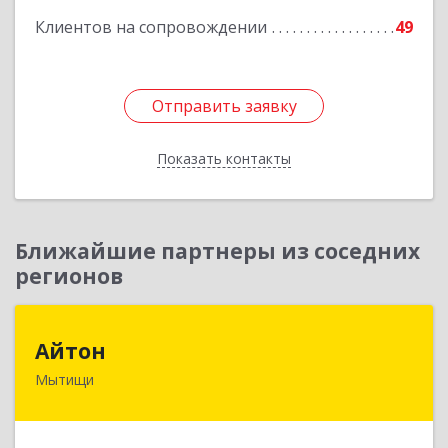
Клиентов на сопровождении
49
Подробнее
Отправить заявку
Отправить заявку
Показать контакты
Назад
Ближайшие партнеры из соседних
регионов
Айтон
Айтон
Мытищи
141006, Московская обл, Мытищи г,
Олимпийский пр-кт, строение 10, пом.1А,8