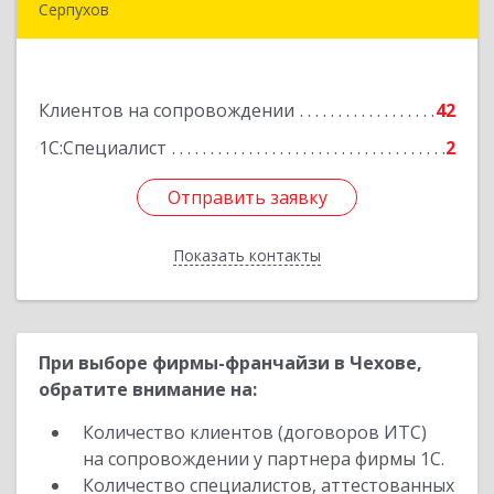
Серпухов
142205, Московская обл, Серпухов г,
Комсомольская ул, дом № 4а, кв.136
Клиентов на сопровождении
42
Подробнее
1С:Специалист
2
Отправить заявку
Отправить заявку
Показать контакты
Назад
При выборе фирмы-франчайзи в Чехове,
обратите внимание на:
Количество клиентов (договоров ИТС)
на сопровождении у партнера фирмы 1С.
Количество специалистов, аттестованных