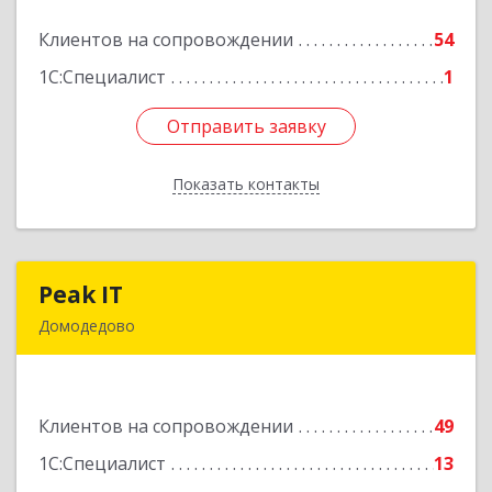
Клиентов на сопровождении
54
Подробнее
1С:Специалист
1
Отправить заявку
Отправить заявку
Показать контакты
Назад
Peak IT
Peak IT
Домодедово
142073, Московская обл, Домодедово г,
Ильинское д, дом № 109, кв.28
Клиентов на сопровождении
49
Подробнее
1С:Специалист
13