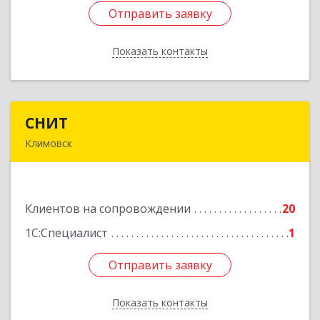
Отправить заявку
Отправить заявку
Показать контакты
Назад
СНИТ
СНИТ
Климовск
142180, Московская обл, Климовск г, Советская
ул, дом № 14
Клиентов на сопровождении
20
Подробнее
1С:Специалист
1
Отправить заявку
Отправить заявку
Показать контакты
Назад