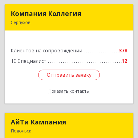
Компания Коллегия
Компания Коллегия
Серпухов
142211, Московская обл, Серпухов г, Оборонная
ул, дом № 19
Клиентов на сопровождении
378
Подробнее
1С:Специалист
12
Отправить заявку
Отправить заявку
Показать контакты
Назад
АйТи Кампания
АйТи Кампания
Подольск
142100, Московская обл, Подольск г,