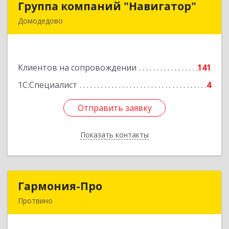
Группа компаний "Навигатор"
Группа компаний "Навигатор"
Домодедово
142001, Московская обл, Домодедово г,
Северный мкр, Каширское ш, дом № 7А, оф.304
Клиентов на сопровождении
141
Подробнее
1С:Специалист
4
Отправить заявку
Отправить заявку
Показать контакты
Назад
Гармония-Про
Гармония-Про
Протвино
142280, Московская обл, Протвино г, Ленина
ул, дом № 18, кв.198