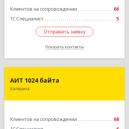
Подробнее
Клиентов на сопровождении
66
1С:Специалист
5
Отправить заявку
Отправить заявку
Показать контакты
Назад
АИТ 1024 байта
АИТ 1024 байта
Балашиха
143909, Московская обл, Балашиха г, Солнечная
ул, дом № 23, кв.104
Подробнее
Клиентов на сопровождении
68