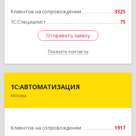
Подробнее
Клиентов на сопровождении
3325
1С:Специалист
75
Отправить заявку
Отправить заявку
Показать контакты
Назад
1С:АВТОМАТИЗАЦИЯ
1С:АВТОМАТИЗАЦИЯ
Москва
111024, Москва г, Энтузиастов 1-я ул, дом №
12А
Подробнее
Клиентов на сопровождении
1917