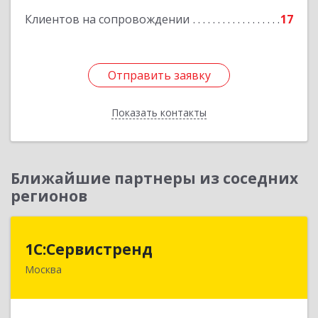
Клиентов на сопровождении
17
Подробнее
Отправить заявку
Отправить заявку
Показать контакты
Назад
Ближайшие партнеры из соседних
регионов
1С:Сервистренд
1С:Сервистренд
Москва
107023, Москва г, Семёновский пер, дом № 15,
этаж 6, пом.I, ком.4