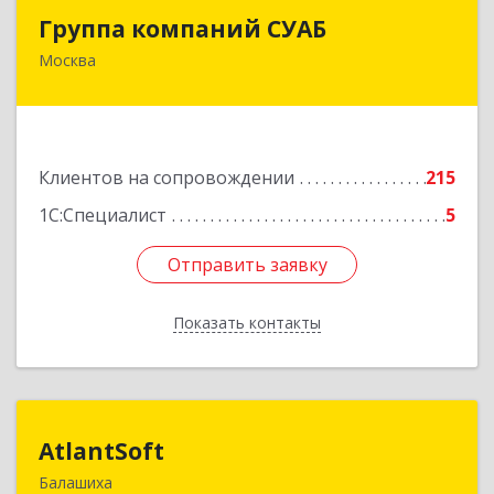
Группа компаний СУАБ
Группа компаний СУАБ
Москва
105082, Москва г, Почтовая Б. ул, дом 36, стр.9,
оф.238
Подробнее
Клиентов на сопровождении
215
1С:Специалист
5
Отправить заявку
Отправить заявку
Показать контакты
Назад
AtlantSoft
AtlantSoft
Балашиха
143900, Московская обл, Балашиха г, Звездная