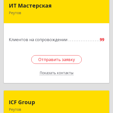
ИТ Мастерская
ИТ Мастерская
Реутов
Подробнее
Клиентов на сопровождении
99
Отправить заявку
Отправить заявку
Показать контакты
Назад
ICF Group
ICF Group
Реутов
143965, Московская обл, г.о. Реутов, Реутов г,