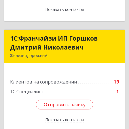
Показать контакты
Назад
1С:Франчайзи ИП Горшков
1С:Франчайзи ИП Горшков
Дмитрий Николаевич
Дмитрий Николаевич
Железнодорожный
143980, Московская обл, Железнодорожный г,
Пролетарская ул, дом № 10, кв.25
Клиентов на сопровождении
19
Подробнее
1С:Специалист
1
Отправить заявку
Отправить заявку
Показать контакты
Назад