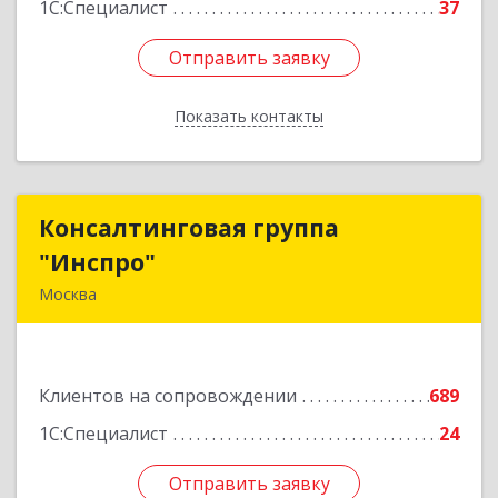
1С:Специалист
37
Отправить заявку
Отправить заявку
Показать контакты
Назад
Консалтинговая группа
Консалтинговая группа
"Инспро"
"Инспро"
Москва
107370, Москва г, Открытое ш, дом № 12,
строение 3, ком.55
Клиентов на сопровождении
689
Подробнее
1С:Специалист
24
Отправить заявку
Отправить заявку