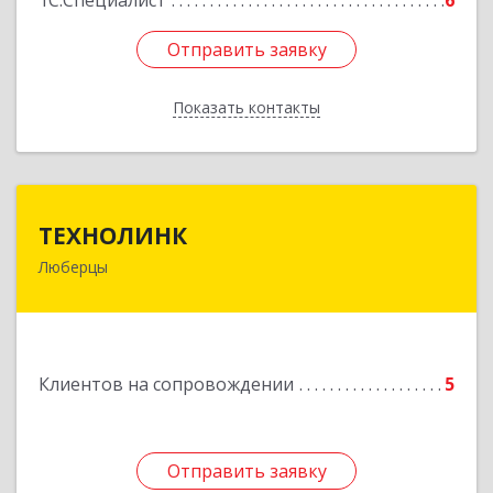
1С:Специалист
6
Отправить заявку
Отправить заявку
Показать контакты
Назад
ТЕХНОЛИНК
ТЕХНОЛИНК
Люберцы
140014, г.Люберцы, Октябрьский просп., д.373
Подробнее
Клиентов на сопровождении
5
Отправить заявку
Отправить заявку