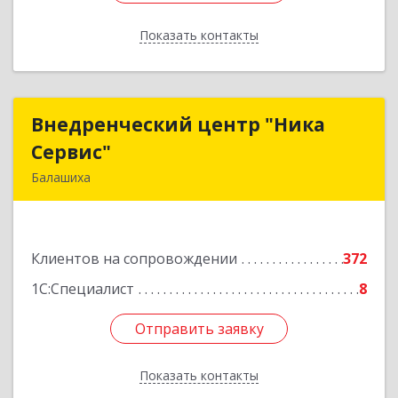
Показать контакты
Назад
Внедренческий центр "Ника
Внедренческий центр "Ника
Сервис"
Сервис"
Балашиха
143912, Московская обл, Балашиха г, Полевая
ул, дом № 3
Клиентов на сопровождении
372
Подробнее
1С:Специалист
8
Отправить заявку
Отправить заявку
Показать контакты
Назад