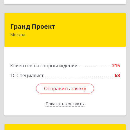
Гранд Проект
Гранд Проект
Москва
111033, Москва г, Золоторожский Вал ул, дом
№ 34, строение 1
Подробнее
Клиентов на сопровождении
215
1С:Специалист
68
Отправить заявку
Отправить заявку
Показать контакты
Назад