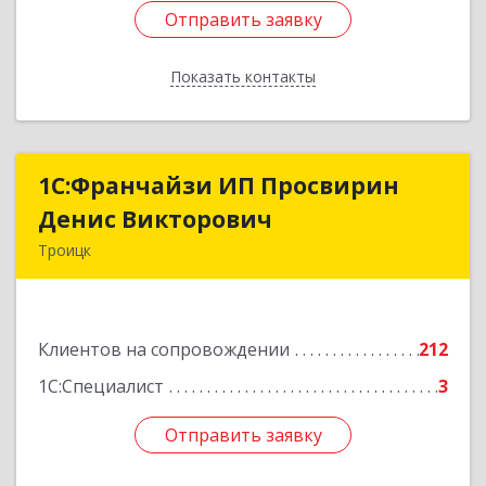
Отправить заявку
Отправить заявку
Показать контакты
Назад
1C:Франчайзи ИП Просвирин
1C:Франчайзи ИП Просвирин
Денис Викторович
Денис Викторович
Троицк
108842, Москва г, вн.тер.г. городской округ
Троицк, Троицк г, Городская ул, дом № 14,
кв.158
Клиентов на сопровождении
212
Подробнее
1С:Специалист
3
Отправить заявку
Отправить заявку