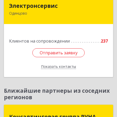
Электронсервис
Электронсервис
Одинцово
143050, Московская обл, Одинцовский р-н,
Большие Вяземы рп, Ямская ул, владение № 4,
строение 27
Подробнее
Клиентов на сопровождении
237
Отправить заявку
Отправить заявку
Показать контакты
Назад
Ближайшие партнеры из соседних
регионов
Консалтинговая группа РУНА
Консалтинговая группа РУНА