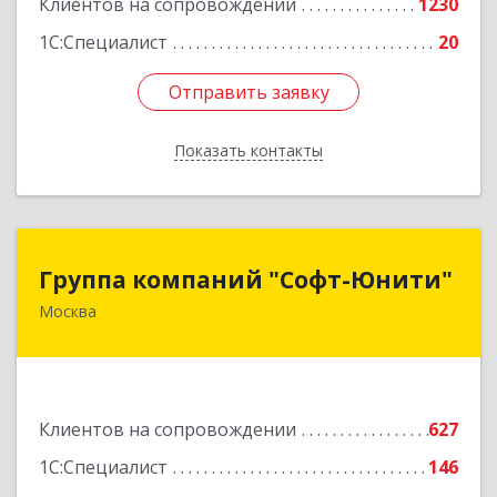
Клиентов на сопровождении
1230
1С:Специалист
20
Отправить заявку
Отправить заявку
Показать контакты
Назад
Группа компаний "Софт-Юнити"
Группа компаний "Софт-Юнити"
Москва
119334, Москва г, вн.тер.г. муниципальный
округ Донской, 5-й Донской проезд, дом № 17,
пом.2/5
Подробнее
Клиентов на сопровождении
627
1С:Специалист
146