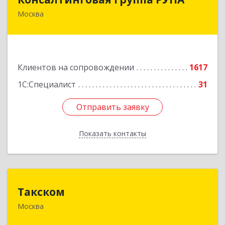
Москва
117218, Москва г, Кржижановского ул, дом №
29, корпус 1
Подробнее
Клиентов на сопровождении
1617
1С:Специалист
31
Отправить заявку
Отправить заявку
Показать контакты
Назад
Такском
Такском
Москва
119034, Москва г, Барыковский пер, дом №
4,стр.2