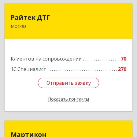
Райтек ДТГ
Райтек ДТГ
Москва
123112, Москва г, вн.тер.г. муниципальный
округ Пресненский, Пресненская наб, дом № 8,
строение 1, пом.625М
Подробнее
Клиентов на сопровождении
70
1С:Специалист
270
Отправить заявку
Отправить заявку
Показать контакты
Назад
Мартикон
Мартикон