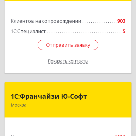
Подробнее
Клиентов на сопровождении
903
1С:Специалист
5
Отправить заявку
Отправить заявку
Показать контакты
Назад
1С:Франчайзи Ю-Софт
1С:Франчайзи Ю-Софт
Москва
117149, Москва г, вн.тер.г. муниципальный
округ Зюзино, Азовская ул, дом № 6, корпус 3
Подробнее