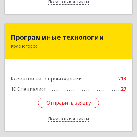
Показать контакты
Назад
Программные технологии
Программные технологии
Красногорск
143408, Московская обл, Красногорский р-н,
Красногорск г, Ленина ул, дом № 45, оф.40
Подробнее
Клиентов на сопровождении
213
1С:Специалист
27
Отправить заявку
Отправить заявку
Показать контакты
Назад