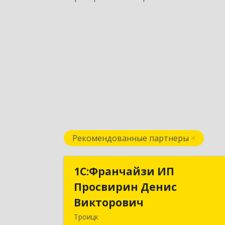
Рекомендованные партнеры
1C:Франчайзи ИП
1C:Франчайзи И
Просвирин Денис
Просвирин Дени
Викторович
Викторови
Троицк