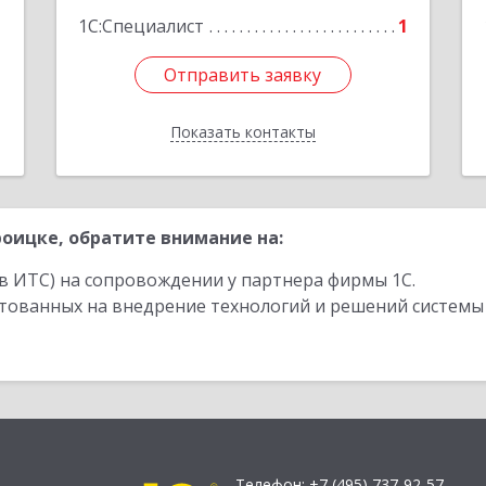
1С:Специалист
1
Отправить заявку
Отправить заявку
Показать контакты
Назад
оицке, обратите внимание на:
в ИТС) на сопровождении у партнера фирмы 1С.
стованных на внедрение технологий и решений системы
Телефон:
+7 (495) 737-92-57