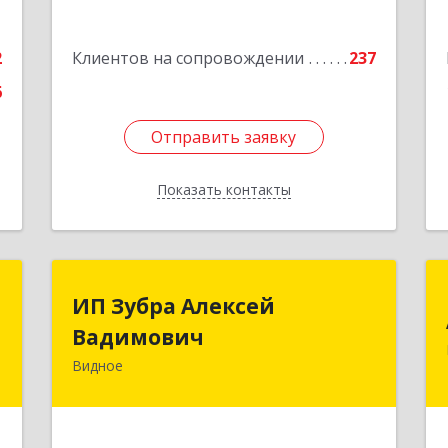
6
Подробнее
е
2
Клиентов на сопровождении
237
6
Отправить заявку
Отправить заявку
Показать контакты
Назад
t
ИП Зубра Алексей
ИП Зубра Алексей
Вадимович
Вадимович
-
,
Видное
142700, Московская обл, Ленинский р-
4
н, Видное г, Березовая ул, дом № 9,
пом.31
е