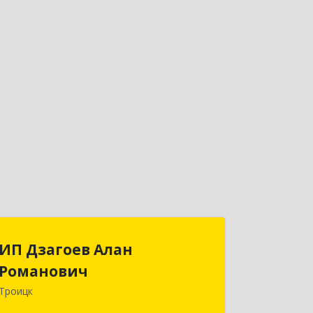
ИП Дзагоев Алан
ИП Дзагоев Алан
Романович
Романович
Троицк
119297, Москва
г,пос.Московский,ул.Родниковая,дом