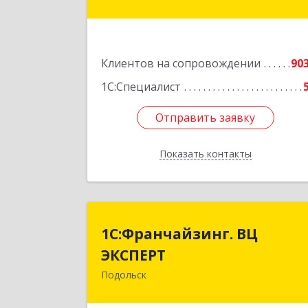
Подробне
Клиентов на сопровождении
90
1С:Специалист
Отправить заявку
Отправить заявку
Показать контакты
Назад
1С:Франчайзинг. В
1С:Франчайзинг. ВЦ
ЭКСПЕР
ЭКСПЕРТ
Подольск
142100, Московская обл, г.о
Подольск, Подольск г, Федорова ул