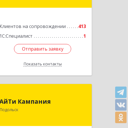
Подробнее
Клиентов на сопровождении
413
1С:Специалист
1
Отправить заявку
Отправить заявку
Показать контакты
Назад
АйТи Кампания
АйТи Кампания
142100, Московская обл, Подольск г,
Подольск
Комсомольская ул, дом № 59, пом.1,
пом.116