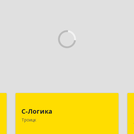
П
С-Логика
с
С-Логика
108840, Москва г, Троицк г,
ч
Троицк
Центральная ул, дом № 12, этаж 4,
офисы 2 и 3