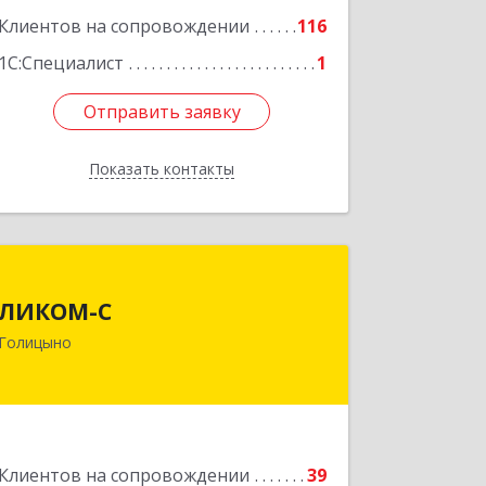
Клиентов на сопровождении
116
1С:Специалист
1
Отправить заявку
Отправить заявку
Показать контакты
Назад
ЛИКОМ-С
ЛИКОМ-С
143040, Московская обл,
Голицыно
Одинцовский р-н, Голицыно г,
Советская ул, дом № 59, этаж/офис 1/2
Подробнее
Клиентов на сопровождении
39