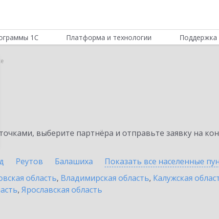
ограммы 1С
Платформа и технологии
Поддержка 
ке
очками, выберите партнёра и отправьте заявку на ко
д
Реутов
Балашиха
Показать все населенные
пу
овская область
,
Владимирская область
,
Калужская облас
ласть
,
Ярославская область