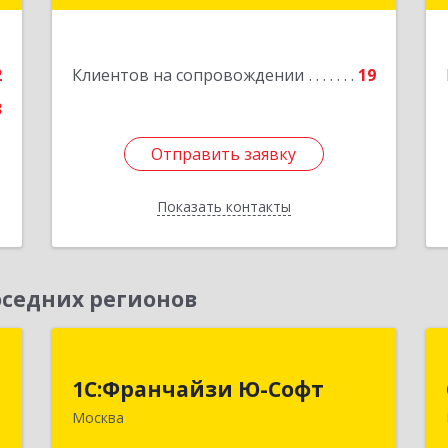
й
я
Подробнее
8
2
Клиентов на сопровождении
19
е
3
Отправить заявку
Отправить заявку
Показать контакты
Назад
седних регионов
м
1С:Франчайзи Ю-Софт
1С:Франчайзи Ю-Софт
,
117149, Москва г, вн.тер.г.
Москва
2
муниципальный округ Зюзино,