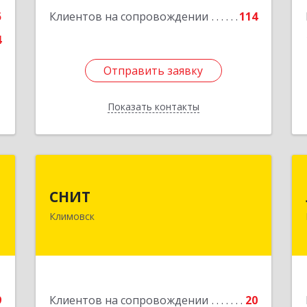
Подробнее
5
Клиентов на сопровождении
114
4
Отправить заявку
Отправить заявку
Показать контакты
Назад
н
СНИТ
СНИТ
,
142180, Московская обл, Климовск г,
Климовск
я
Советская ул, дом № 14
6
Подробнее
е
9
Клиентов на сопровождении
20