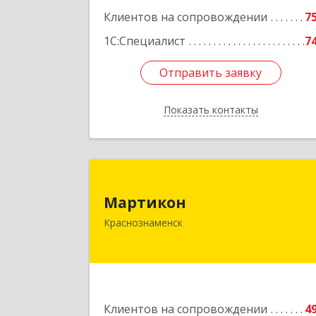
Клиентов на сопровождении
7
1С:Специалист
7
Отправить заявку
Отправить заявку
Показать контакты
Назад
Мартико
Мартикон
143090, Московская обл
Краснознаменск
Краснознаменск г, Краснознаменна
ул, дом № 27, пом.3
Подробне
Клиентов на сопровождении
4