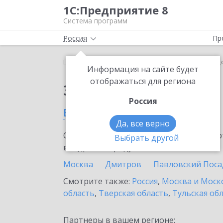
1С:Предприятие 8
Система программ
Россия
Пр
Главная
Сервисы ИТС
mag1c
mag1c в Троиц
Информация на сайте будет
отображаться для региона
Заказать mag1c
Россия
в Троицке
Да, все верно
Ознакомьтесь с информационными карт
Выбрать другой
внедрение продукта.
Москва
Дмитров
Павловский Поса
Смотрите также:
Россия
,
Москва и Моск
область
,
Тверская область
,
Тульская об
Партнеры в вашем регионе: