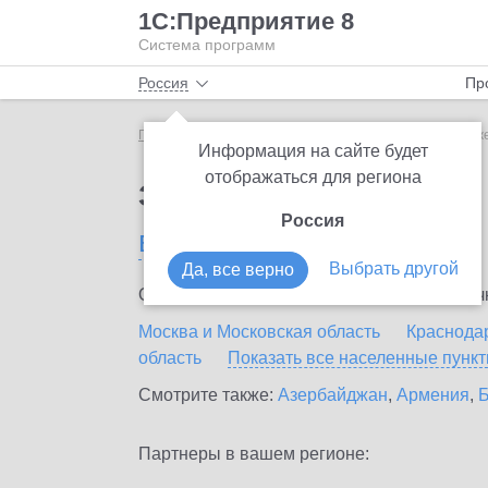
1С:Предприятие 8
Система программ
Россия
Пр
Главная
Тарифы ИТС
ИТС Бюджет
ИТС Бюдже
Информация на сайте будет
отображаться для региона
Заказать ИТС Бюджет
Россия
в России
Выбрать другой
Да, все верно
Ознакомьтесь с информационными карточка
Москва и Московская область
Краснода
область
Показать все населенные
пунк
Смотрите также:
Азербайджан
,
Армения
,
Б
Партнеры в вашем регионе: