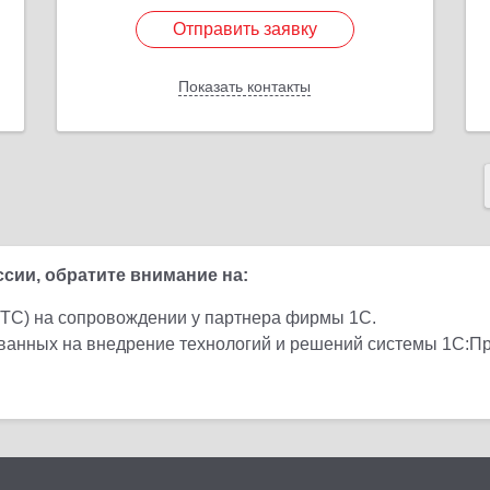
Отправить заявку
Отправить заявку
Показать контакты
Назад
ии, обратите внимание на:
ИТС) на сопровождении у партнера фирмы 1С.
ованных на внедрение технологий и решений системы 1С:П