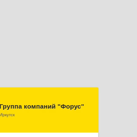
Группа компаний "Форус"
Группа компаний "Форус"
664007, Иркутская обл, Иркутск г,
Иркутск
Ямская ул, дом № 1, корпус 1, оф.1
Подробнее