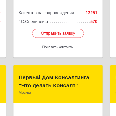
е
Подробнее
0
Клиентов на сопровождении
13251
9
1С:Специалист
570
Отправить заявку
Отправить заявку
Показать контакты
Назад
С
Первый Дом Консалтинга
Первый Дом Консалтинга
"Что делать Консалт"
"Что делать Консалт"
м
Б
Москва
127083, Москва г, Мишина ул, дом № 56
е
Подробнее