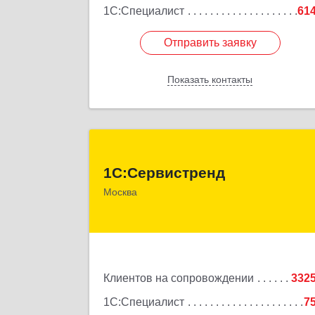
1С:Специалист
61
Отправить заявку
Отправить заявку
Показать контакты
Назад
1С:Сервистрен
1С:Сервистренд
107023, Москва г, Семёновский пер, до
Москва
№ 15, этаж 6, пом.I, ком.
Подробне
Клиентов на сопровождении
332
1С:Специалист
7