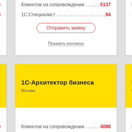
3
Клиентов на сопровождении
5137
0
1С:Специалист
94
Отправить заявку
Отправить заявку
Показать контакты
Назад
ж
1С-Архитектор бизнеса
1С-Архитектор бизнеса
,
115114, Москва г, Кожевнический 2-й
Москва
1
пер, дом № 12, строение 2, этаж
2,пом.XII, ком.6
е
Подробнее
9
Клиентов на сопровождении
4086