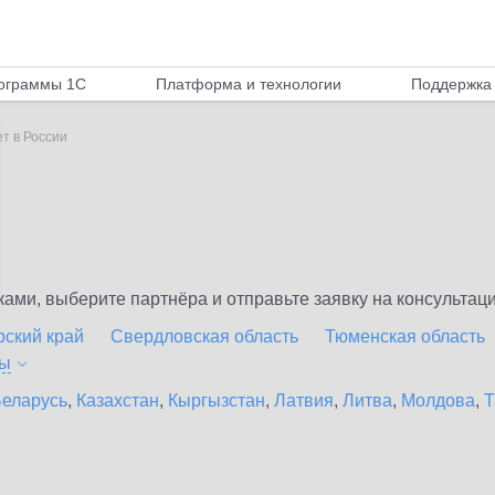
ограммы 1С
Платформа и технологии
Поддержка 
т в России
ми, выберите партнёра и отправьте заявку на консультаци
рский край
Свердловская область
Тюменская область
ты
еларусь
,
Казахстан
,
Кыргызстан
,
Латвия
,
Литва
,
Молдова
,
Т