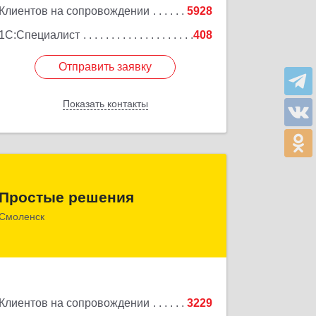
Клиентов на сопровождении
5928
1С:Специалист
408
Отправить заявку
Отправить заявку
Показать контакты
Назад
Простые решения
Простые решения
214015, Смоленская обл, Смоленск г,
Смоленск
Большая Краснофлотская ул, дом № 17
Подробнее
Клиентов на сопровождении
3229