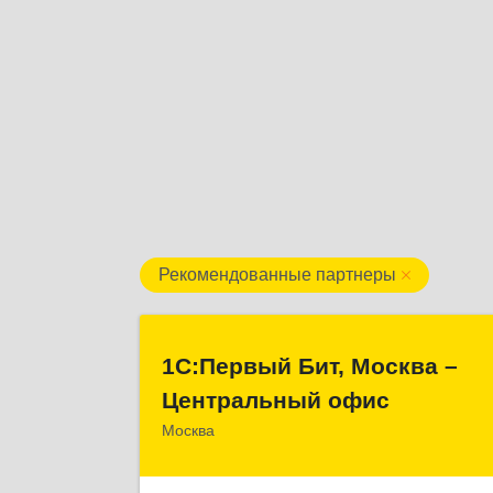
Рекомендованные партнеры
1С:Первый Бит, Москва 
1С:Первый Бит, Москва –
Центральный офи
Центральный офис
Москва
г. Москва, ул. Воронцовская, д. 35Б, кор